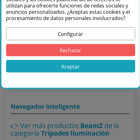
utilizan para ofrecerte funciones de redes sociales y
anuncios personalizados. ¿Aceptas estas cookies y el
procesamiento de datos personales involucrados?
Configurar
Comprar beamZ LS30T Soporte de
Rechazar
iluminacion 3.5 m 25kg T-bar 180617 en
Másquesonido con envío rápido
Aceptar
Lo encuentras también en: ,
Tripodes Iluminación
,
Soportes Iluminación
Navegador inteligente
👉 Ver más productos
BeamZ
de la
categoría
Tripodes Iluminación