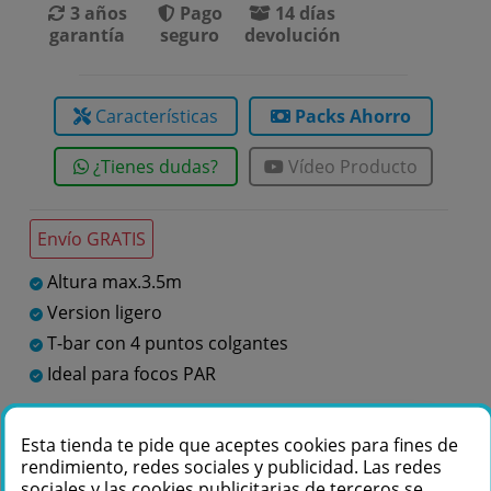
3 años
Pago
14 días
garantía
seguro
devolución
Características
Packs Ahorro
¿Tienes dudas?
Vídeo Producto
Envío GRATIS
Altura max.3.5m
Version ligero
T-bar con 4 puntos colgantes
Ideal para focos PAR
Esta tienda te pide que aceptes cookies para fines de
Te podemos ayudar
rendimiento, redes sociales y publicidad. Las redes
+34 976 36 61 60
sociales y las cookies publicitarias de terceros se