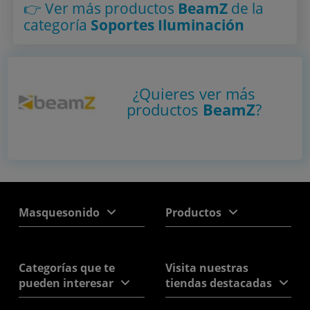
👉 Ver más productos
BeamZ
de la
categoría
Soportes Iluminación
¿Quieres ver más
productos
BeamZ
?
Masquesonido
Productos
Categorías que te
Visita nuestras
pueden interesar
tiendas destacadas