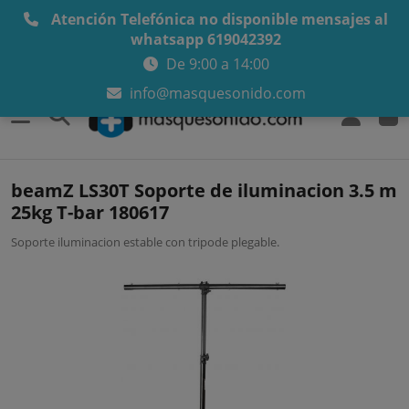
Atención Telefónica no disponible mensajes al
whatsapp 619042392
De 9:00 a 14:00
info@masquesonido.com
0
beamZ LS30T Soporte de iluminacion 3.5 m
25kg T-bar 180617
Soporte iluminacion estable con tri­pode plegable.