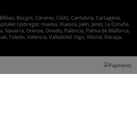
 Bilbao, Burgos, Cáceres, Cádiz, Cantabria, Cartagena,
italet Llobregat, Huelva, Huesca, Jaén, Jerez, La Coruña,
ia, Navarra, Orense, Oviedo, Palencia, Palma de Mallorca,
, Toledo, Valencia, Valladolid, Vigo, Vitoria, Vizcaya,