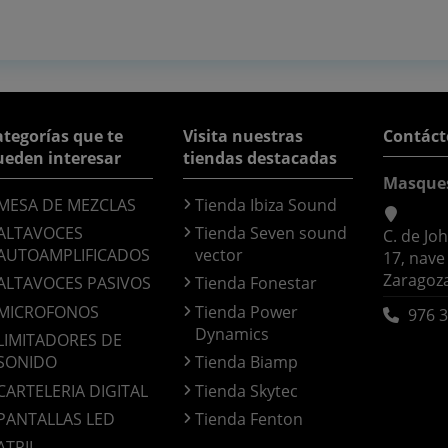
tegorías que te
Visita nuestras
Contáct
ueden interesar
tiendas destacadas
Masque
MESA DE MEZCLAS
Tienda Ibiza Sound
ALTAVOCES
Tienda Seven sound
C. de Jo
AUTOAMPLIFICADOS
vector
17, nave
Zaragoz
ALTAVOCES PASIVOS
Tienda Fonestar
MICROFONOS
Tienda Power
976 3
Dynamics
LIMITADORES DE
SONIDO
Tienda Biamp
CARTELERIA DIGITAL
Tienda Skytec
PANTALLAS LED
Tienda Fenton
ATRIL