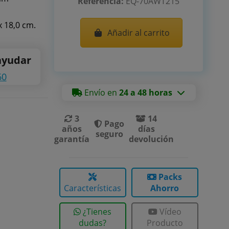
Referencia:
EQ-70AWT215
x 18,0 cm.
Añadir al carrito
ayudar
60
Envío en
24 a 48 horas
3
14
Pago
años
días
seguro
garantía
devolución
Packs
Características
Ahorro
¿Tienes
Vídeo
dudas?
Producto