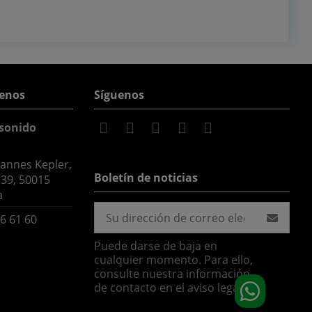
enos
Síguenos
sonido
hannes Kepler,
Boletín de noticias
 39, 50015
a
6 61 60
Puede darse de baja en
cualquier momento. Para ello,
consulte nuestra información
de contacto en el aviso legal.