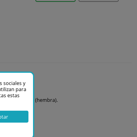
s sociales y
tilizan para
tas estas
 torre de 35 mm (hembra).
ptar