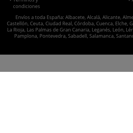
condiciones
Envíos a toda España: Albacete, Alcalá, Alicante, Alm
Castellón, Ceuta, Ciudad Real, Córdoba, Cuenca, Elche, G
La Rioja, Las Palmas de Gran Canaria, Leganés, León, Lér
Pamplona, Pontevedra, Sabadell, Salamanca, Santander, 