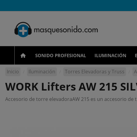
SONIDO PROFESIONAL
ILUMINACIÓN
Inicio
Iluminación
Torres Elevadoras y Truss
A
WORK Lifters AW 215 SIL
Accesorio de torre elevadoraAW 215 es un accesorio de t