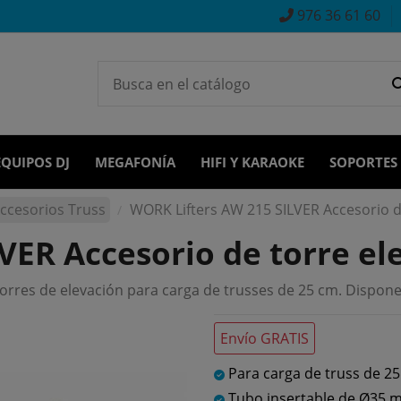
976 36 61 60
EQUIPOS DJ
MEGAFONÍA
HIFI Y KARAOKE
SOPORTES
ccesorios Truss
WORK Lifters AW 215 SILVER Accesorio d
VER Accesorio de torre el
orres de elevación para carga de trusses de 25 cm. Dispone
Envío GRATIS
Para carga de truss de 25
Tubo insertable de Ø35 