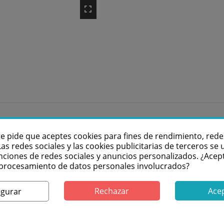
te pide que aceptes cookies para fines de rendimiento, rede
Las redes sociales y las cookies publicitarias de terceros se u
nciones de redes sociales y anuncios personalizados. ¿Acep
a de trusses de 25 cm. Dispone de un tubo insertable en la
l procesamiento de datos personales involucrados?
 (hembra).
Rechazar
Ace
igurar