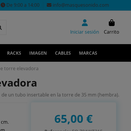
De 9:00 a 14:00
info@masquesonido.com
Iniciar sesión
Carrito
RACKS
IMAGEN
CABLES
MARCAS
e torre elevadora
evadora
 de un tubo insertable en la torre de 35 mm (hembra).
65,00 €
 cm.
mm