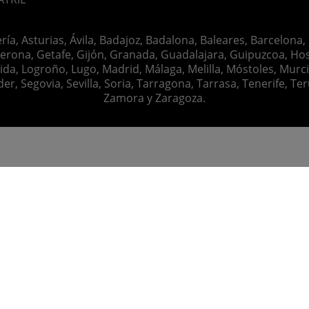
ería, Asturias, Ávila, Badajoz, Badalona, Baleares, Barcelona,
erona, Getafe, Gijón, Granada, Guadalajara, Guipuzcoa, Hosp
ida, Logroño, Lugo, Madrid, Málaga, Melilla, Móstoles, Murc
Segovia, Sevilla, Soria, Tarragona, Tarrasa, Tenerife, Teruel
Zamora y Zaragoza.