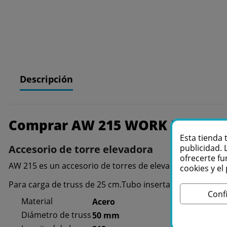
Descripción
Comprar AW 215 WORK Lifters
Esta tienda 
publicidad. 
Accesorio de torre elevadora
ofrecerte fu
AW 215 es un accesorio de torres de elevación para carg
cookies y e
Para carga de truss de 25 cm.Tubo insertable de Ø35 mm
Conf
Material
Acero
Diámetro de truss
50 mm