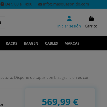
De 9:00 a 14:00
info@masquesonido.com
Iniciar sesión
Carrito
RACKS
IMAGEN
CABLES
MARCAS
tectora. Dispone de tapas con bisagra, cierres con
569,99 €
or.