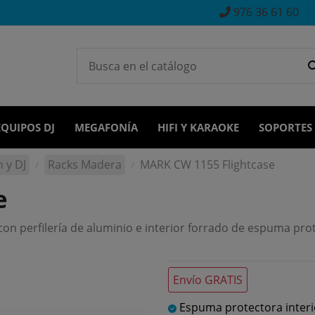
976 36 61 60
EQUIPOS DJ
MEGAFONÍA
HIFI Y KARAOKE
SOPORTES
 y DJ
Racks Madera
MARK CW 1155 Flightcase
e
on perfilería de aluminio e interior forrado de espuma pro
Envío GRATIS
Espuma protectora interi