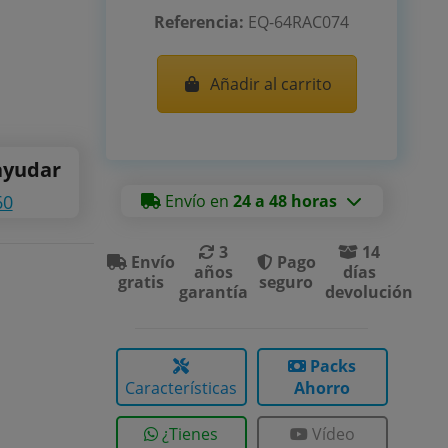
Referencia:
EQ-64RAC074
Añadir al carrito
ayudar
60
Envío en
24 a 48 horas
3
14
Envío
Pago
años
días
gratis
seguro
garantía
devolución
Packs
Características
Ahorro
¿Tienes
Vídeo