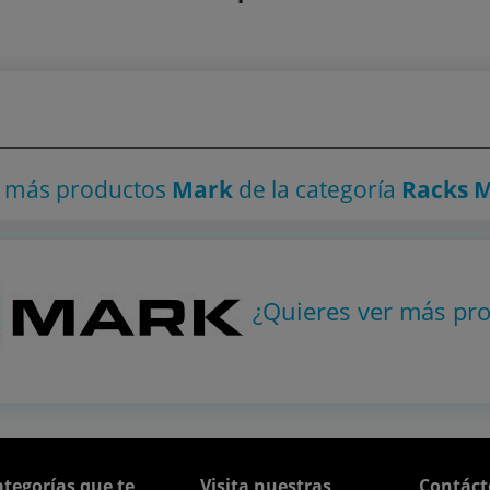
r más productos
Mark
de la categoría
Racks 
¿Quieres ver más pr
tegorías que te
Visita nuestras
Contáct