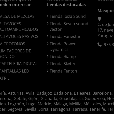
ueden interesar
tiendas destacadas
Masque
MESA DE MEZCLAS
Tienda Ibiza Sound
ALTAVOCES
Tienda Seven sound
C. de Jo
AUTOAMPLIFICADOS
vector
17, nave
Zaragoz
ALTAVOCES PASIVOS
Tienda Fonestar
MICROFONOS
Tienda Power
976 3
Dynamics
LIMITADORES DE
SONIDO
Tienda Biamp
CARTELERIA DIGITAL
Tienda Skytec
PANTALLAS LED
Tienda Fenton
ATRIL
ería, Asturias, Ávila, Badajoz, Badalona, Baleares, Barcelona,
erona, Getafe, Gijón, Granada, Guadalajara, Guipuzcoa, Hosp
ida, Logroño, Lugo, Madrid, Málaga, Melilla, Móstoles, Murc
Segovia, Sevilla, Soria, Tarragona, Tarrasa, Tenerife, Teruel