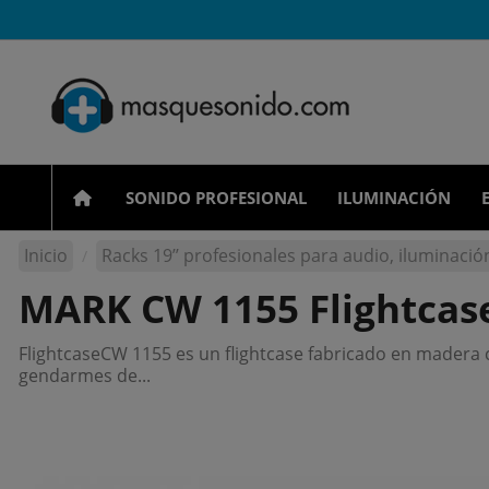
SONIDO PROFESIONAL
ILUMINACIÓN
Inicio
Racks 19’’ profesionales para audio, iluminación
MARK CW 1155 Flightcas
FlightcaseCW 1155 es un flightcase fabricado en madera c
gendarmes de...