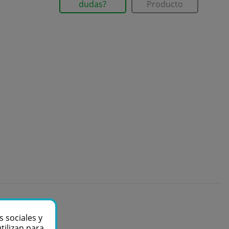
dudas?
Producto
s sociales y
tilizan para