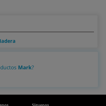
Madera
oductos
Mark
?
enos
Síguenos