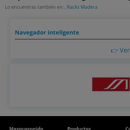
Lo encuentras también en: ,
Racks Madera
Navegador inteligente
👉 Ve
Masquesonido
Productos
Ca