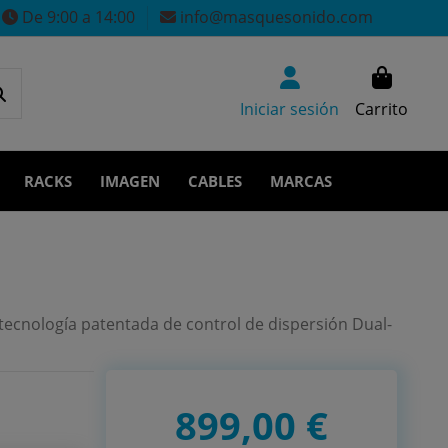
De 9:00 a 14:00
info@masquesonido.com
Iniciar sesión
Carrito
RACKS
IMAGEN
CABLES
MARCAS
tecnología patentada de control de dispersión Dual-
899,00 €