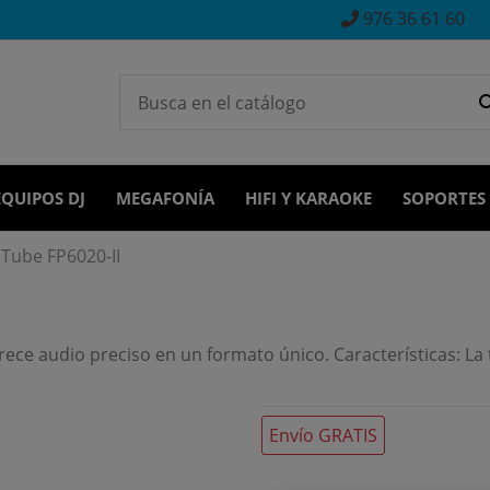
976 36 61 60
EQUIPOS DJ
MEGAFONÍA
HIFI Y KARAOKE
SOPORTES
Tube FP6020-II
ece audio preciso en un formato único. Características: La 
Envío GRATIS