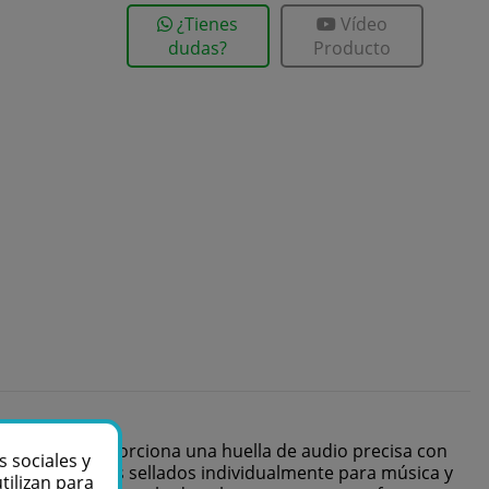
¿Tienes
Vídeo
dudas?
Producto
arabolic ™ proporciona una huella de audio precisa con
s sociales y
compartimentos sellados individualmente para música y
tilizan para