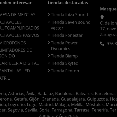
ueden interesar
tiendas destacadas
Masque
MESA DE MEZCLAS
Tienda Ibiza Sound
ALTAVOCES
Tienda Seven sound
C. de Jo
AUTOAMPLIFICADOS
vector
17, nave
Zaragoz
ALTAVOCES PASIVOS
Tienda Fonestar
MICROFONOS
Tienda Power
976 3
Dynamics
LIMITADORES DE
SONIDO
Tienda Biamp
CARTELERIA DIGITAL
Tienda Skytec
PANTALLAS LED
Tienda Fenton
ATRIL
ería, Asturias, Ávila, Badajoz, Badalona, Baleares, Barcelona,
erona, Getafe, Gijón, Granada, Guadalajara, Guipuzcoa, Hosp
ida, Logroño, Lugo, Madrid, Málaga, Melilla, Móstoles, Murc
Segovia, Sevilla, Soria, Tarragona, Tarrasa, Tenerife, Teruel
Zamora y Zaragoza.