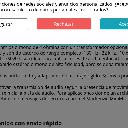
a ZeroReflection ™ para una reproducción de sonido preci
nciones de redes sociales y anuncios personalizados. ¿Acep
polímero transparente PETG moldeado a medida de 514,3 mm 
l procesamiento de datos personales involucrados?
je balanceado de un solo punto para instalaciones sencilla
casquillo de montaje y un cable de suspensión de 4,5 m (15 
Rechazar
Ace
nto (FP-Motion), luz LED (FP-Light) y fuente de alimentació
igurar
icos opcionales incluyen transformadores de 10 y 20 vatios 
e amplificación externa con fuente de alimentación (SA202-
hmios o mono de 4 ohmios con un transformador opcional de
 y sonido estéreo de rango completo (130 Hz - 22 kHz, -10 
 FP6020-II sea ideal para aplicaciones de audio enfocadas, i
sonido estéreo o mono de alta fidelidad, pero se deba minimi
ndas anti-sonido y adaptador de montaje rígido. Se envía po
ivar la transmisión de audio según la presencia de movimie
 reinicia la pista de audio. Para aplicaciones donde un arch
etidor de mensajes de terceros como el Mackenzie MiniMac
nido con envío rápido