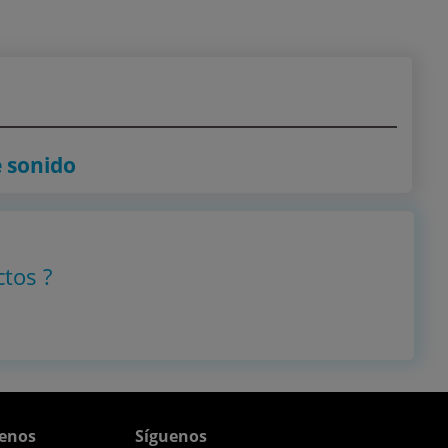
e sonido
ctos
?
enos
Síguenos