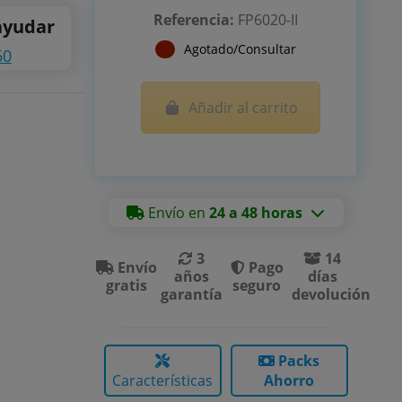
Referencia:
FP6020-II
ayudar
Agotado/Consultar
60
Añadir al carrito
Envío en
24 a 48 horas
3
14
Envío
Pago
años
días
gratis
seguro
garantía
devolución
Packs
Características
Ahorro