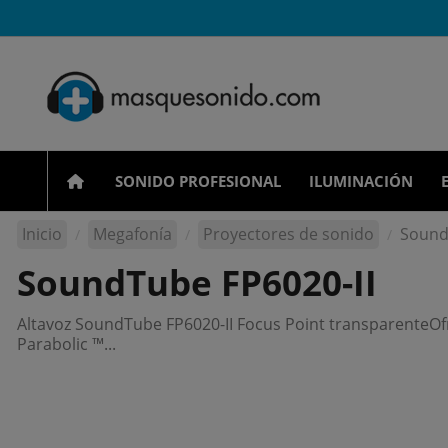
SONIDO PROFESIONAL
ILUMINACIÓN
Inicio
Megafonía
Proyectores de sonido
Sound
SoundTube FP6020-II
Altavoz SoundTube FP6020-II Focus Point transparenteOfr
Parabolic ™...