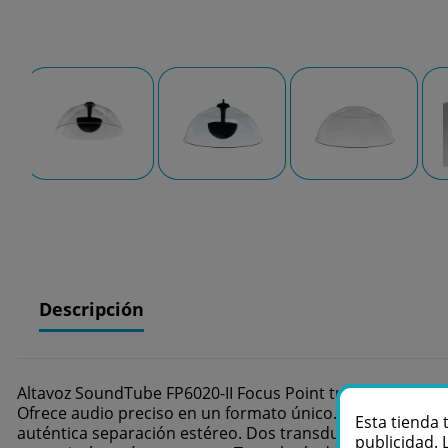
Descripción
Altavoz SoundTube FP6020-II Focus Point transparente
Ofrece audio preciso en un formato único. Característica
Esta tienda 
auténtica separación estéreo. Dos transductores cóncav
publicidad. 