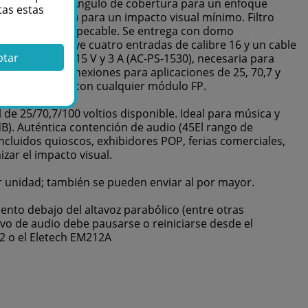
sa. Estrecho 30Ángulo de cobertura para un enfoque
tas estas
(20,25 pulg.) para un impacto visual mínimo. Filtro
s y de aspecto impecable. Se entrega con domo
pies) que incluye cuatro entradas de calibre 16 y un cable
ptar
n opcional de 15 V y 3 A (AC-PS-1530), necesaria para
con caja de conexiones para aplicaciones de 25, 70,7 y
RDT) para usar con cualquier módulo FP.
 25/70,7/100 voltios disponible. Ideal para música y
dB). Auténtica contención de audio (45El rango de
ncluidos quioscos, exhibidores POP, ferias comerciales,
zar el impacto visual.
r unidad; también se pueden enviar al por mayor.
nto debajo del altavoz parabólico (entre otras
ivo de audio debe pausarse o reiniciarse desde el
2 o el Eletech EM212A