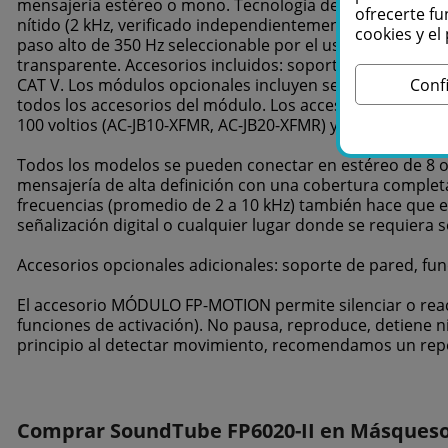
mensajería estéreo o mono. Tecnología de caja patentad
ofrecerte fu
nítido (2 kHz, verificado independientemente). Domo de 
cookies y e
paso alto de 350 Hz seleccionable por el usuario. Monta
transparente. Accesorios incluidos: soporte para colgar, 
CAT V. Los módulos opcionales incluyen sensor de movimie
Conf
todos los accesorios del módulo. Los accesorios electrón
100 voltios (AC-JB10-XFMR, AC-JB20-XFMR) y una unidad d
Todos los modelos se pueden conectar en estéreo de 8 o
mensajería de alta definición con una cobertura completa
frecuencias (promedio de 2 a 10 kHz) también hace que el
señalización digital o cualquier lugar donde se requiera 
Accesorios opcionales adicionales: soporte de pared, fu
El accesorio MÓDULO FP-MOTION permite silenciar o react
funciones de activación). No pausa, reproduce, detiene ni
principio al detectar movimiento, recomendamos un rep
Comprar SoundTube FP6020-II en Másqueso