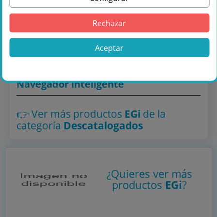
Comprar SOPORTE PUESTA EN MARCHA en
Rechazar
Másquesonido con envío rápido
Lo encuentras también en: ,
Descatalogados
Aceptar
Navegador inteligente
👉 Ver más productos
EGi
de la
categoría
Descatalogados
¿Quieres ver más
productos
EGi
?