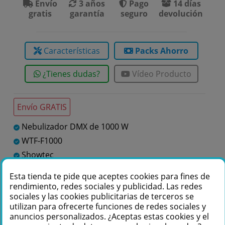
Envío
3 años
Pago
14 días
gratis
garantía
seguro
devolución
Características
Packs Ahorro
¿Tienes dudas?
Vídeo Producto
Envío GRATIS
Nebulizador DMX de 1000 W
WTF-F1000
Showtec
Nebulizadores
Esta tienda te pide que aceptes cookies para fines de
rendimiento, redes sociales y publicidad. Las redes
sociales y las cookies publicitarias de terceros se
Te podemos ayudar
utilizan para ofrecerte funciones de redes sociales y
anuncios personalizados. ¿Aceptas estas cookies y el
+34 976 36 61 60