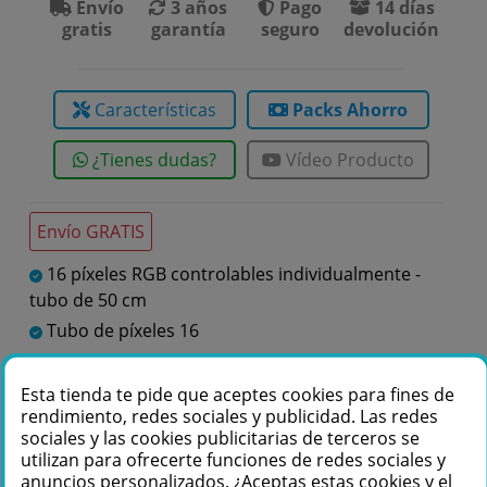
Envío
3 años
Pago
14 días
gratis
garantía
seguro
devolución
Características
Packs Ahorro
¿Tienes dudas?
Vídeo Producto
Envío GRATIS
16 píxeles RGB controlables individualmente -
tubo de 50 cm
Tubo de píxeles 16
Showtec
Formas LED
Esta tienda te pide que aceptes cookies para fines de
rendimiento, redes sociales y publicidad. Las redes
sociales y las cookies publicitarias de terceros se
utilizan para ofrecerte funciones de redes sociales y
Te podemos ayudar
anuncios personalizados. ¿Aceptas estas cookies y el