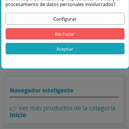
+34 976 36 61 60
procesamiento de datos personales involucrados?
Configurar
Rechazar
Comprar Showtec Tubo de píxeles 16
Aceptar
44521 en Másquesonido con envío rápido
Lo encuentras también en: ,
Inicio
Navegador inteligente
👉 Ver más productos
de la categoría
Inicio