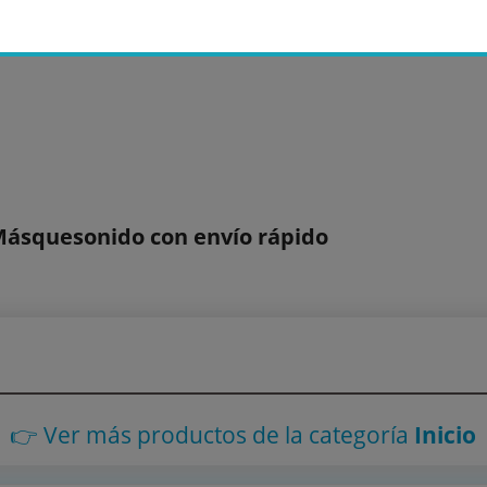
Másquesonido con envío rápido
👉 Ver más productos
de la categoría
Inicio