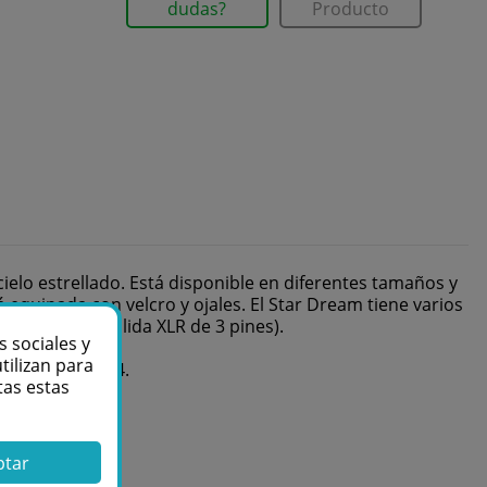
dudas?
Producto
elo estrellado. Está disponible en diferentes tamaños y
equipada con velcro y ojales. El Star Dream tiene varios
(entrada y salida XLR de 3 pines).
s sociales y
tilizan para
P Stack Case 4.
tas estas
ptar