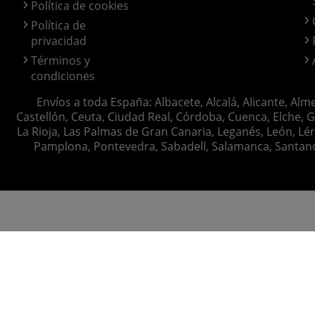
Política de cookies
Política de
privacidad
Términos y
condiciones
Envíos a toda España: Albacete, Alcalá, Alicante, Alm
Castellón, Ceuta, Ciudad Real, Córdoba, Cuenca, Elche, G
La Rioja, Las Palmas de Gran Canaria, Leganés, León, Lér
Pamplona, Pontevedra, Sabadell, Salamanca, Santander, 