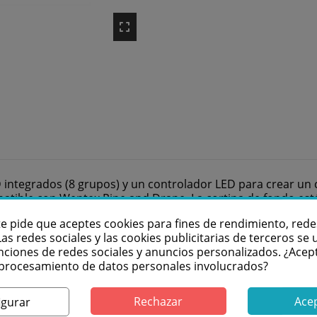
ntegrados (8 grupos) y un controlador LED para crear un ci
tible con Wentex Pipe and Drape. La cortina de fondo está 
clavo. El control a través de DMX tampoco es un problema 
te pide que aceptes cookies para fines de rendimiento, rede
Las redes sociales y las cookies publicitarias de terceros se u
r un Star Dream. Para dos Star Dreams recomendamos el DA
nciones de redes sociales y anuncios personalizados. ¿Acep
l procesamiento de datos personales involucrados?
Rechazar
Ace
igurar