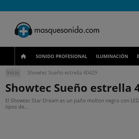
SONIDO PROFESIONAL
ILUMINACIÓN
Inicio
Showtec Sueño estrella 40429
Showtec Sueño estrella 
El Showtec Star Dream es un paño molton negro con LED i
tipos de...