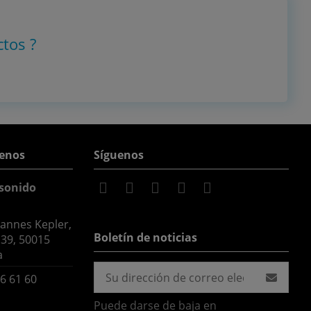
ctos
?
enos
Síguenos
sonido
hannes Kepler,
Boletín de noticias
 39, 50015
a
6 61 60
Puede darse de baja en