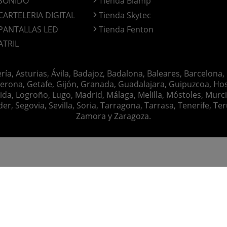
SONIDO
Tienda Biamp
CARTELERIA DIGITAL
Tienda Skytec
PANTALLAS LED
Tienda Fenton
ATRIL
ería, Asturias, Ávila, Badajoz, Badalona, Baleares, Barcelona,
erona, Getafe, Gijón, Granada, Guadalajara, Guipuzcoa, Hosp
ida, Logroño, Lugo, Madrid, Málaga, Melilla, Móstoles, Murc
Segovia, Sevilla, Soria, Tarragona, Tarrasa, Tenerife, Teruel
Zamora y Zaragoza.