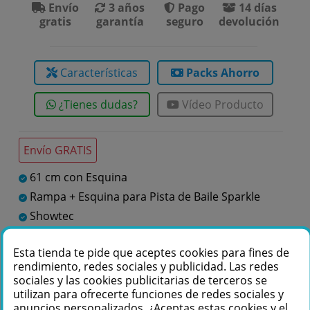
Envío
3 años
Pago
14 días
gratis
garantía
seguro
devolución
Características
Packs Ahorro
¿Tienes dudas?
Vídeo Producto
Envío GRATIS
61 cm con Esquina
Rampa + Esquina para Pista de Baile Sparkle
Showtec
Accesorios para luces decorativas
Esta tienda te pide que aceptes cookies para fines de
rendimiento, redes sociales y publicidad. Las redes
sociales y las cookies publicitarias de terceros se
Te podemos ayudar
utilizan para ofrecerte funciones de redes sociales y
+34 976 36 61 60
anuncios personalizados. ¿Aceptas estas cookies y el