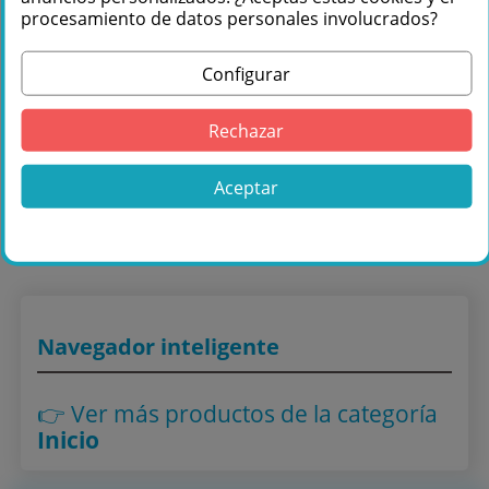
procesamiento de datos personales involucrados?
Configurar
Rechazar
Comprar Showtec Rampa + Esquina para
Pista de Baile Sparkle 42336 en
Aceptar
Másquesonido con envío rápido
Lo encuentras también en: ,
Inicio
Navegador inteligente
👉 Ver más productos
de la categoría
Inicio