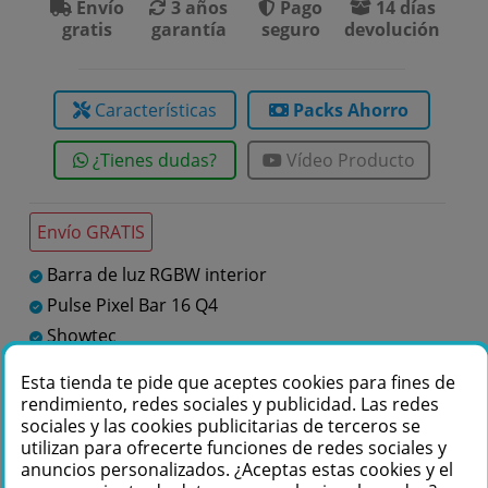
Envío
3 años
Pago
14 días
gratis
garantía
seguro
devolución
Características
Packs Ahorro
¿Tienes dudas?
Vídeo Producto
Envío GRATIS
Barra de luz RGBW interior
Pulse Pixel Bar 16 Q4
Showtec
Barras de luz interior
Esta tienda te pide que aceptes cookies para fines de
rendimiento, redes sociales y publicidad. Las redes
sociales y las cookies publicitarias de terceros se
Te podemos ayudar
utilizan para ofrecerte funciones de redes sociales y
anuncios personalizados. ¿Aceptas estas cookies y el
+34 976 36 61 60