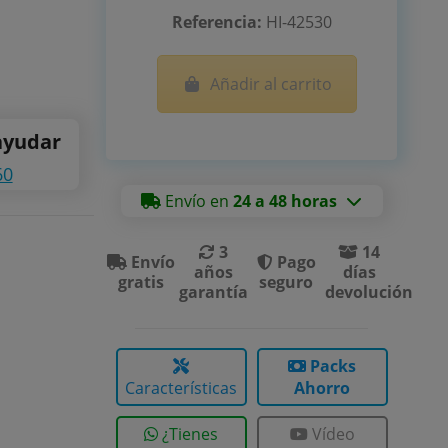
Referencia:
HI-42530
Añadir al carrito
ayudar
60
Envío en
24 a 48 horas
3
14
Envío
Pago
años
días
gratis
seguro
garantía
devolución
Packs
Características
Ahorro
¿Tienes
Vídeo