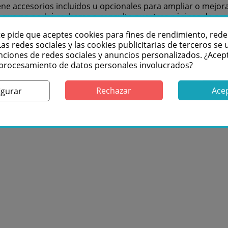
iene accesorios incluidos u opcionales para ampliar o mejo
ta que no podrá rechazar o consulte nuestras páginas de p
te pide que aceptes cookies para fines de rendimiento, rede
 80 vatios de luz blanca cálida con un CRI alto >80 para u
Las redes sociales y las cookies publicitarias de terceros se u
l ángulo del haz en 6 posiciones diferentes, desde un ángu
nciones de redes sociales y anuncios personalizados. ¿Acep
 una función de atenuación del 0 al 100 % que tiene los mis
l procesamiento de datos personales involucrados?
 o un filtro de difusión y es controlable a través de DMX y 
Rechazar
Ace
igurar