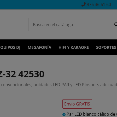
976 36 61 60
EQUIPOS DJ
MEGAFONÍA
HIFI Y KARAOKE
SOPORTES
Z-32 42530
s convencionales, unidades LED PAR y LED Pinspots adecuad
Envío GRATIS
Par LED blanco cálido de 