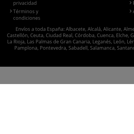
privacidad
Términos y
condiciones
Envíos a toda España: Albacete, Alcalá, Alicante, Alm
Castellón, Ceuta, Ciudad Real, Córdoba, Cuenca, Elche, G
La Rioja, Las Palmas de Gran Canaria, Leganés, León, Lér
Pamplona, Pontevedra, Sabadell, Salamanca, Santander, 