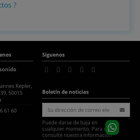
ctos
?
enos
Síguenos
sonido
hannes Kepler,
Boletín de noticias
 39, 50015
a
6 61 60
Puede darse de baja en
cualquier momento. Para ello,
consulte nuestra información