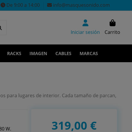
De 9:00 a 14:00
info@masquesonido.com
Iniciar sesión
Carrito
RACKS
IMAGEN
CABLES
MARCAS
os para lugares de interior. Cada tamaño de parcan,
319,00 €
80 W.