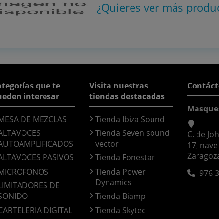
¿Quieres ver más produ
tegorías que te
Visita nuestras
Contáct
ueden interesar
tiendas destacadas
Masque
MESA DE MEZCLAS
Tienda Ibiza Sound
ALTAVOCES
Tienda Seven sound
C. de Jo
AUTOAMPLIFICADOS
vector
17, nave
Zaragoz
ALTAVOCES PASIVOS
Tienda Fonestar
MICROFONOS
Tienda Power
976 3
Dynamics
LIMITADORES DE
SONIDO
Tienda Biamp
CARTELERIA DIGITAL
Tienda Skytec