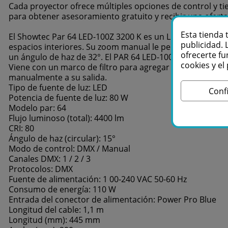
Cada proyector ofrece múltiples opciones de control y t
para obtener asesoramiento gratuito y recibir una ofer
Esta tienda 
El Showtec Par 64 LED-100Z 3200 K es un LED Par retro de
publicidad. 
espacios interiores. Su zoom manual le permite ajustar e
ofrecerte fu
un ángulo de haz de 32°. El PAR 64 LED-100Z 3200 K tiene
cookies y e
Viene con un marco de filtro para agregar un gel de color
manualmente a su salida.
Tipo de fuente de luz: LED
Conf
Potencia de fuente de luz: 80 W
Modelo par: 64
Flujo luminoso (total): 4400 lm
CRI: 80
Ángulo de haz (circular): 15°
Modo de control: DMX / Manual
Canales DMX: 1 / 2 / 3
Protocolos: DMX
Fuente de alimentación: 1 00-240 VAC 50-60 Hz
Consumo de energía: 110 W
Entrada del conector de alimentación: Power Pro Blue
Longitud del cable: 1,1 m
Longitud (mm): 445 mm