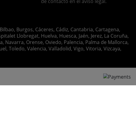
de contacto en el aviso legal.
 Bilbao, Burgos, Cáceres, Cádiz, Cantabria, Cartagena,
italet Llobregat, Huelva, Huesca, Jaén, Jerez, La Coruña,
ia, Navarra, Orense, Oviedo, Palencia, Palma de Mallorca,
, Toledo, Valencia, Valladolid, Vigo, Vitoria, Vizcaya,