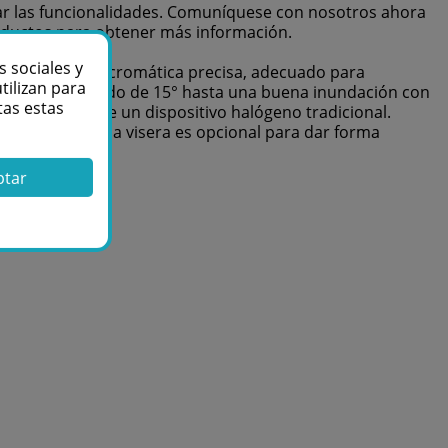
rar las funcionalidades. Comuníquese con nosotros ahora
roductos para obtener más información.
s sociales y
na reproducción cromática precisa, adecuado para
tilizan para
lo de haz ajustado de 15° hasta una buena inundación con
tas estas
mos efectos que un dispositivo halógeno tradicional.
Master/Slave. Una visera es opcional para dar forma
ptar