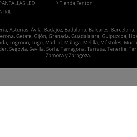
PANTALLAS LED
Tienda Fenton
ATRIL
ería, Asturias, Ávila, Badajoz, Badalona, Baleares, Barcelona,
erona, Getafe, Gijón, Granada, Guadalajara, Guipuzcoa, Hosp
ida, Logroño, Lugo, Madrid, Málaga, Melilla, Móstoles, Murc
Segovia, Sevilla, Soria, Tarragona, Tarrasa, Tenerife, Teruel
Zamora y Zaragoza.