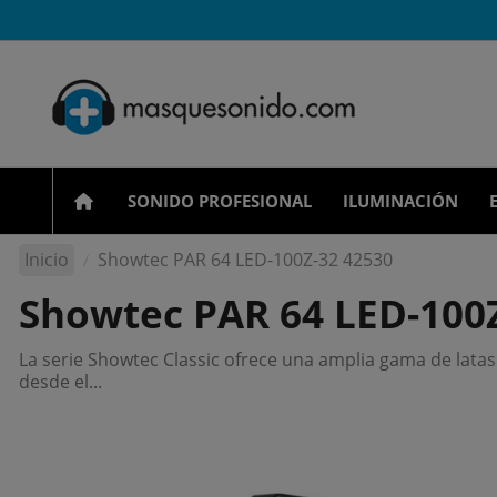
SONIDO PROFESIONAL
ILUMINACIÓN
Inicio
Showtec PAR 64 LED-100Z-32 42530
Showtec PAR 64 LED-100
La serie Showtec Classic ofrece una amplia gama de lata
desde el...