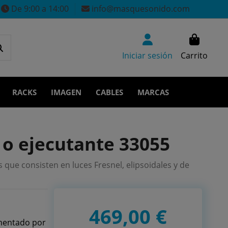
De 9:00 a 14:00
info@masquesonido.com
Iniciar sesión
Carrito
RACKS
IMAGEN
CABLES
MARCAS
 o ejecutante 33055
que consisten en luces Fresnel, elipsoidales y de
469,00 €
imentado por