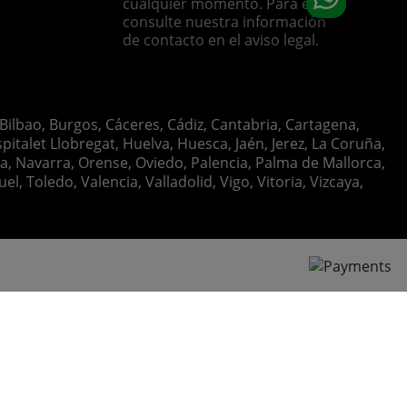
cualquier momento. Para ello,
consulte nuestra información
de contacto en el aviso legal.
 Bilbao, Burgos, Cáceres, Cádiz, Cantabria, Cartagena,
italet Llobregat, Huelva, Huesca, Jaén, Jerez, La Coruña,
ia, Navarra, Orense, Oviedo, Palencia, Palma de Mallorca,
, Toledo, Valencia, Valladolid, Vigo, Vitoria, Vizcaya,