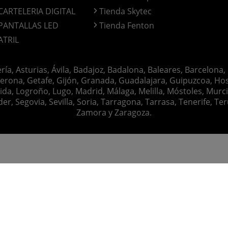
CARTELERIA DIGITAL
Tienda Skytec
PANTALLAS LED
Tienda Fenton
ATRIL
ería, Asturias, Ávila, Badajoz, Badalona, Baleares, Barcelona,
erona, Getafe, Gijón, Granada, Guadalajara, Guipuzcoa, Hosp
ida, Logroño, Lugo, Madrid, Málaga, Melilla, Móstoles, Murc
Segovia, Sevilla, Soria, Tarragona, Tarrasa, Tenerife, Teruel
Zamora y Zaragoza.