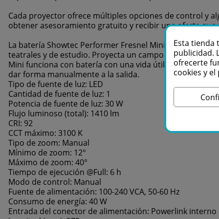
Cada proyector ofrece múltiples opciones de control y a
obtener asesoramiento gratuito y recibir una oferta qu
Esta tienda 
La batería Showtec Performer Fresnel Mini es un foco LE
publicidad. 
teatrales y de estudio. Proyecta un campo de luz brilla
ofrecerte fu
Mini funciona con batería con una vida útil de 6 horas, a
cookies y e
dar forma manualmente a la salida.
Tipo de fuente de luz: LED
Cantidad de fuente de luz: 1
Conf
Potencia de fuente de luz: 30 W
Flujo luminoso (total): 1410 lm
CRI: 92
CCT máximo: 3100 K
Tipo de zoom: Manual
Mínimo de zoom: 12°
Máximo de zoom: 40°
Tiempo de ejecución @Full: 6 h
Modo de control: Manual
Fuente de alimentación: 100-240 VCA, 50-60 Hz
Consumo de energía: 40 W
Entrada del conector de alimentación: Powerlink interno