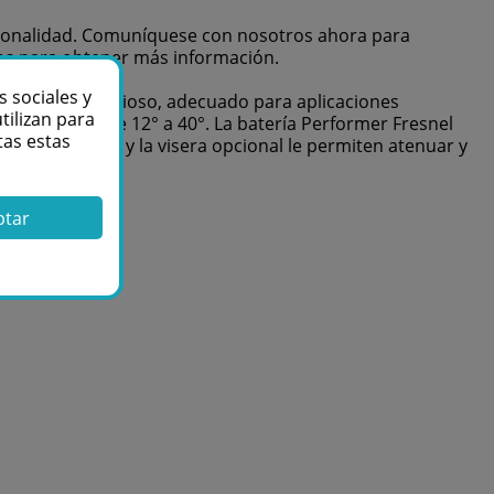
ncionalidad. Comuníquese con nosotros ahora para
tos para obtener más información.
s sociales y
namiento silencioso, adecuado para aplicaciones
tilizan para
manualmente de 12° a 40°. La batería Performer Fresnel
tas estas
del 5 al 100 % y la visera opcional le permiten atenuar y
ptar