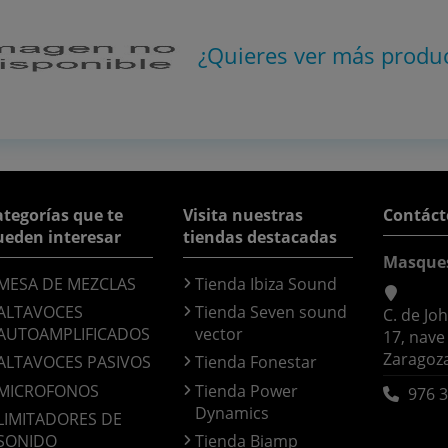
¿Quieres ver más produ
tegorías que te
Visita nuestras
Contáct
ueden interesar
tiendas destacadas
Masque
MESA DE MEZCLAS
Tienda Ibiza Sound
ALTAVOCES
Tienda Seven sound
C. de Jo
AUTOAMPLIFICADOS
vector
17, nave
Zaragoz
ALTAVOCES PASIVOS
Tienda Fonestar
MICROFONOS
Tienda Power
976 3
Dynamics
LIMITADORES DE
SONIDO
Tienda Biamp