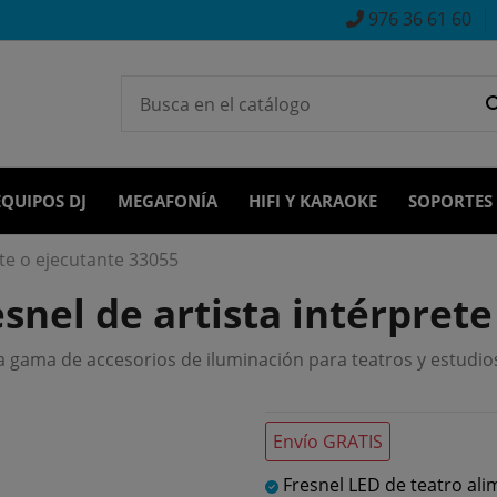
976 36 61 60
EQUIPOS DJ
MEGAFONÍA
HIFI Y KARAOKE
SOPORTES
ete o ejecutante 33055
snel de artista intérprete
gama de accesorios de iluminación para teatros y estudios 
Envío GRATIS
Fresnel LED de teatro al