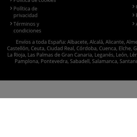
Política de
privacidad
Términos y
condiciones
Envíos a toda España: Albacete, Alcalá, Alicante, Alm
Castellón, Ceuta, Ciudad Real, Córdoba, Cuenca, Elche, G
La Rioja, Las Palmas de Gran Canaria, Leganés, León, Lér
Pamplona, Pontevedra, Sabadell, Salamanca, Santander, 