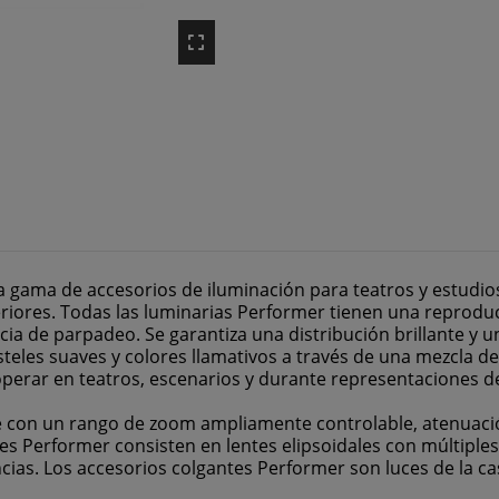
gama de accesorios de iluminación para teatros y estudios 
eriores. Todas las luminarias Performer tienen una reproducc
ncia de parpadeo. Se garantiza una distribución brillante y 
asteles suaves y colores llamativos a través de una mezcla 
perar en teatros, escenarios y durante representaciones de
e con un rango de zoom ampliamente controlable, atenuaci
les Performer consisten en lentes elipsoidales con múltipl
cias. Los accesorios colgantes Performer son luces de la c