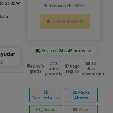
ido de 30 W
Referencia:
HI-33055
tista
Añadir al carrito
Envío en
24 a 48 horas
ayudar
60
3
14
Envío
Pago
años
días
gratis
seguro
garantía
devolución
Packs
Características
Ahorro
¿Tienes
Vídeo