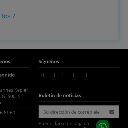
ctos
?
enos
Síguenos
sonido
hannes Kepler,
Boletín de noticias
 39, 50015
a
6 61 60
Puede darse de baja en