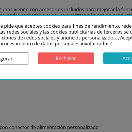
lgunos vienen con accesorios incluidos para mejorar la fu
e no podrá rechazar o consulte nuestras páginas de produc
te pide que aceptes cookies para fines de rendimiento, rede
D blanco cálido compacto de 30 vatios con alto CRI y funcio
Las redes sociales y las cookies publicitarias de terceros se u
nte y suave dentro de un amplio rango de zoom controlable 
nciones de redes sociales y anuncios personalizados. ¿Acep
decuada para aplicaciones móviles. Su función de atenuación 
l procesamiento de datos personales involucrados?
Rechazar
Ace
igurar
 con conector de alimentación personalizado