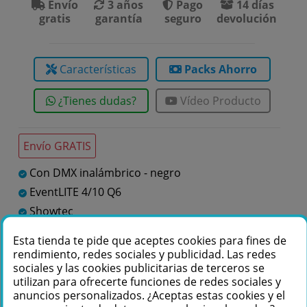
Envío
3 años
Pago
14 días
gratis
garantía
seguro
devolución
Características
Packs Ahorro
¿Tienes dudas?
Vídeo Producto
Envío GRATIS
Con DMX inalámbrico - negro
EventLITE 4/10 Q6
Showtec
Puntos de batería
Esta tienda te pide que aceptes cookies para fines de
rendimiento, redes sociales y publicidad. Las redes
sociales y las cookies publicitarias de terceros se
Te podemos ayudar
utilizan para ofrecerte funciones de redes sociales y
anuncios personalizados. ¿Aceptas estas cookies y el
+34 976 36 61 60