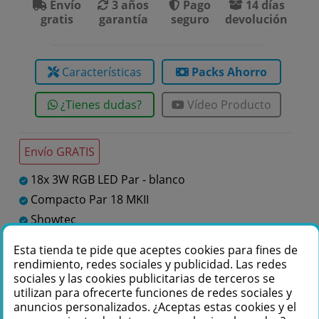
Envío
3 años
Pago
14 días
gratis
garantía
seguro
devolución
Características
Packs Ahorro
¿Tienes dudas?
Vídeo Producto
Envío GRATIS
18x 3W RGB LED Par - blanco
Compacto Par 18 MKII
Showtec
Spots Interior
Esta tienda te pide que aceptes cookies para fines de
rendimiento, redes sociales y publicidad. Las redes
sociales y las cookies publicitarias de terceros se
Te podemos ayudar
utilizan para ofrecerte funciones de redes sociales y
anuncios personalizados. ¿Aceptas estas cookies y el
+34 976 36 61 60