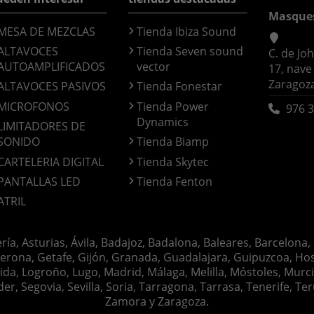
Masque
MESA DE MEZCLAS
Tienda Ibiza Sound
ALTAVOCES
Tienda Seven sound
C. de Jo
AUTOAMPLIFICADOS
vector
17, nave
Zaragoz
ALTAVOCES PASIVOS
Tienda Fonestar
MICROFONOS
Tienda Power
976 3
Dynamics
LIMITADORES DE
SONIDO
Tienda Biamp
CARTELERIA DIGITAL
Tienda Skytec
PANTALLAS LED
Tienda Fenton
ATRIL
ería, Asturias, Ávila, Badajoz, Badalona, Baleares, Barcelona,
erona, Getafe, Gijón, Granada, Guadalajara, Guipuzcoa, Hosp
ida, Logroño, Lugo, Madrid, Málaga, Melilla, Móstoles, Murc
Segovia, Sevilla, Soria, Tarragona, Tarrasa, Tenerife, Teruel
Zamora y Zaragoza.