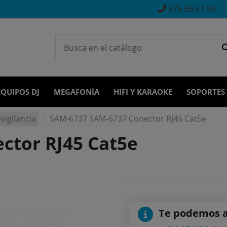
976 36 61 60
EQUIPOS DJ
MEGAFONÍA
HIFI Y KARAOKE
SOPORTES
vigilancia
SAM-6737 SAM-6737 Conector RJ45 Cat5e
ctor RJ45 Cat5e
Te podemos 