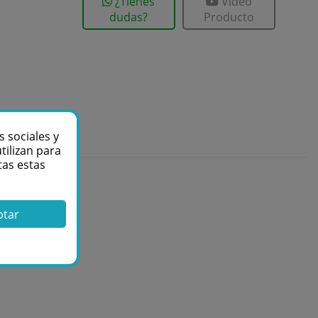
¿Tienes
Vídeo
dudas?
Producto
s sociales y
tilizan para
tas estas
ptar