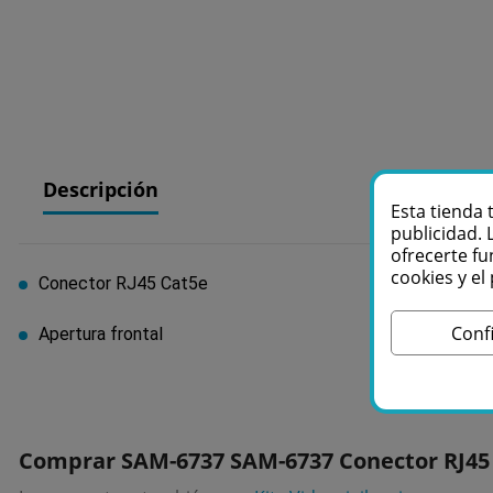
Descripción
Esta tienda 
publicidad. 
ofrecerte fu
cookies y e
Conector RJ45 Cat5e
Conf
Apertura frontal
Comprar SAM-6737 SAM-6737 Conector RJ45 