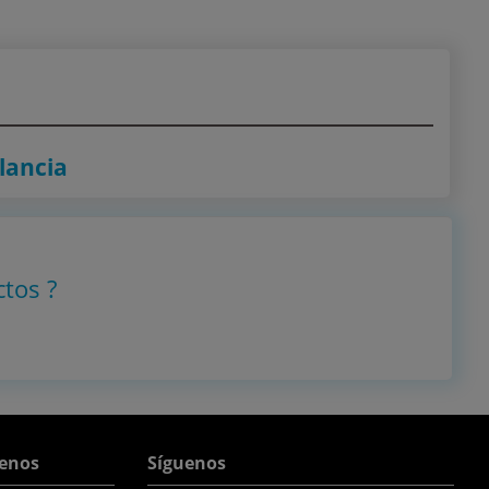
ilancia
ctos
?
enos
Síguenos