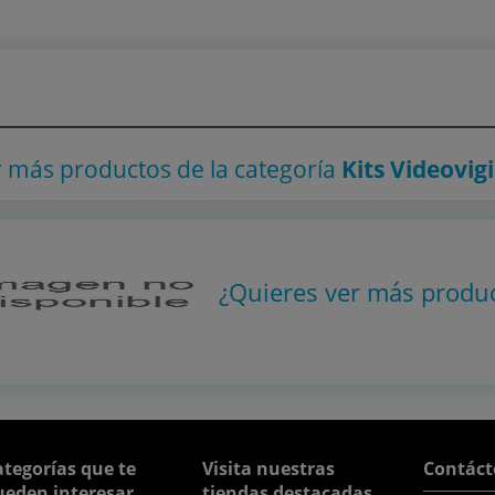
r más productos
de la categoría
Kits Videovig
¿Quieres ver más produ
tegorías que te
Visita nuestras
Contáct
ueden interesar
tiendas destacadas