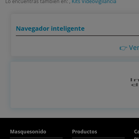
Lo encuentras también en: ,
Kits Videovigilancia
Navegador inteligente
👉 Ve
Masquesonido
Productos
Ca
p