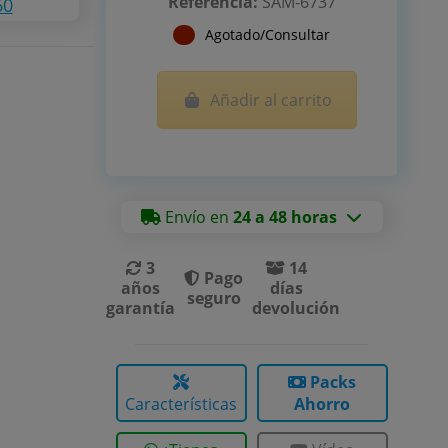
Referencia:
SAM-6737
60
Agotado/Consultar
Añadir al carrito
Envío en
24 a 48 horas
3
14
Pago
años
días
seguro
garantía
devolución
Packs
Características
Ahorro