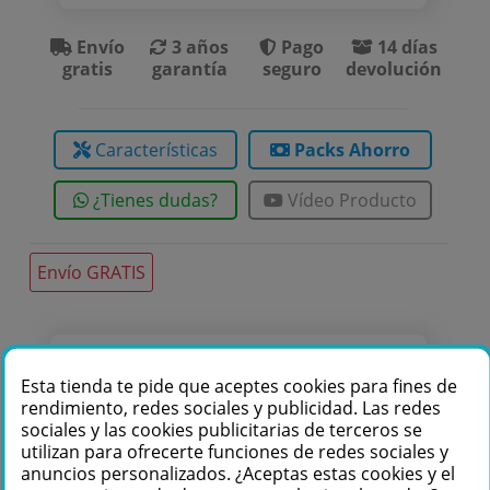
Envío
3 años
Pago
14 días
gratis
garantía
seguro
devolución
Características
Packs Ahorro
¿Tienes dudas?
Vídeo Producto
Envío GRATIS
Te podemos ayudar
Esta tienda te pide que aceptes cookies para fines de
+34 976 36 61 60
rendimiento, redes sociales y publicidad. Las redes
sociales y las cookies publicitarias de terceros se
utilizan para ofrecerte funciones de redes sociales y
anuncios personalizados. ¿Aceptas estas cookies y el