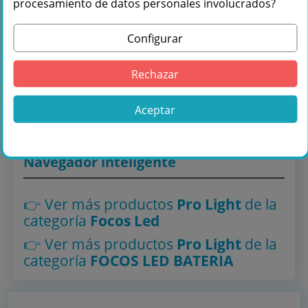
procesamiento de datos personales involucrados?
Configurar
Comprar PRO LIGHT FREE ECO PAR 180 en
Másquesonido con envío rápido
Rechazar
Lo encuentras también en: ,
Focos Led
,
FOCOS LED
BATERIA
Aceptar
Navegador inteligente
👉 Ver más productos
Pro Light
de la
categoría
Focos Led
👉 Ver más productos
Pro Light
de la
categoría
FOCOS LED BATERIA