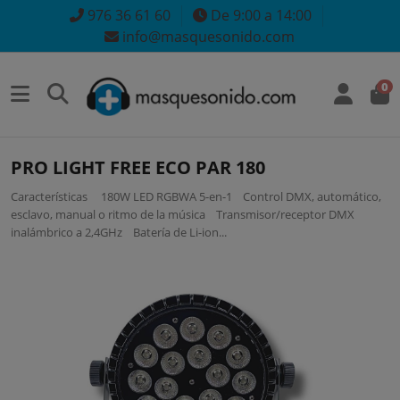
976 36 61 60
De 9:00 a 14:00
info@masquesonido.com
0
PRO LIGHT FREE ECO PAR 180
Características 180W LED RGBWA 5-en-1 Control DMX, automático,
esclavo, manual o ritmo de la música Transmisor/receptor DMX
inalámbrico a 2,4GHz Batería de Li-ion...