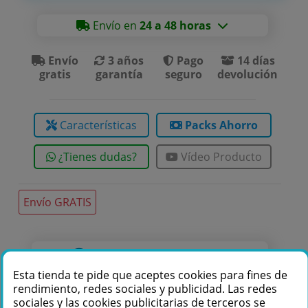
Envío en
24 a 48 horas
Envío
3 años
Pago
14 días
gratis
garantía
seguro
devolución
Características
Packs Ahorro
¿Tienes dudas?
Vídeo Producto
Envío GRATIS
Te podemos ayudar
Esta tienda te pide que aceptes cookies para fines de
+34 976 36 61 60
rendimiento, redes sociales y publicidad. Las redes
sociales y las cookies publicitarias de terceros se