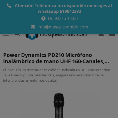
Atención Telefónica no disponible mensajes al
whatsapp 619042392
De 9:00 a 14:00
info@masquesonido.com
0
Power Dynamics PD210 Micrófono
inalámbrico de mano UHF 160-Canales,
sistema True Diversity
El PD210 es un sistema de micrófono inalámbrico UHF con recepción
True Diversity. Esta característica, asegura una recepción libre de
interferencias en entornos de alta...