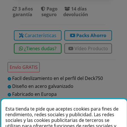
3 años
Pago
14 días
garantía
seguro
devolución
Características
Packs Ahorro
¿Tienes dudas?
Vídeo Producto
Envío GRATIS
Facil deslizamiento en el perfil del Deck750
Diseño en acero galvanizado
Fabricado en Europa
Esta tienda te pide que aceptes cookies para fines de
Te podemos ayudar
rendimiento, redes sociales y publicidad. Las redes
sociales y las cookies publicitarias de terceros se
+34 976 36 61 60
utilizan para ofrecerte funciones de redes sociales y