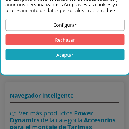
anuncios personalizados. ¿Aceptas estas cookies y el
procesamiento de datos personales involucrados?
Configurar
Comprar Power Dynamics 750STI Soporte
Rechazar
de insercion en tarima, Set de 4 piezas
182128 en Másquesonido con envío rápido
Aceptar
Lo encuentras también en: ,
Accesorios para el montaje
de Tarimas
Navegador inteligente
👉 Ver más productos
Power
Dynamics
de la categoría
Accesorios
para el montaje de Tarimas