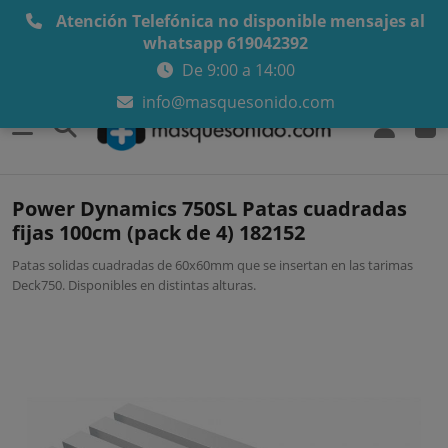
Atención Telefónica no disponible mensajes al
whatsapp 619042392
De 9:00 a 14:00
info@masquesonido.com
0
Power Dynamics 750SL Patas cuadradas
fijas 100cm (pack de 4) 182152
Patas solidas cuadradas de 60x60mm que se insertan en las tarimas
Deck750. Disponibles en distintas alturas.