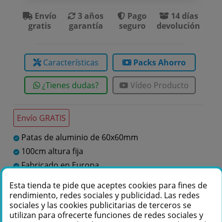
Envío
3 años
Pago
14 días
gratis
garantía
seguro
devolución
Características
Packs Ahorro
¿Tienes dudas?
Vídeo Producto
Envío GRATIS
Patas de aluminio de 60x60mm
100cm altura fija
Fabricado en Europa
Esta tienda te pide que aceptes cookies para fines de
rendimiento, redes sociales y publicidad. Las redes
Te podemos ayudar
sociales y las cookies publicitarias de terceros se
+34 976 36 61 60
utilizan para ofrecerte funciones de redes sociales y