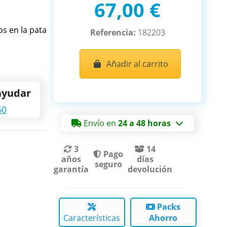
67,00 €
s en la pata
Referencia:
182203
Añadir al carrito
ayudar
60
Envío en
24 a 48 horas
3
14
Pago
años
días
seguro
garantía
devolución
Packs
Características
Ahorro