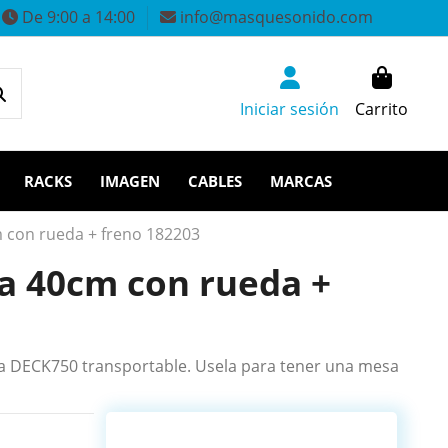
De 9:00 a 14:00
info@masquesonido.com
Iniciar sesión
Carrito
RACKS
IMAGEN
CABLES
MARCAS
 con rueda + freno 182203
a 40cm con rueda +
ma DECK750 transportable. Usela para tener una mesa