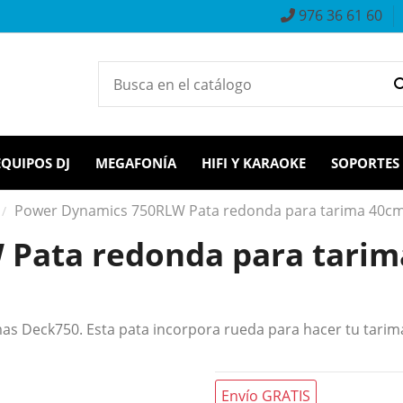
976 36 61 60
EQUIPOS DJ
MEGAFONÍA
HIFI Y KARAOKE
SOPORTES
Power Dynamics 750RLW Pata redonda para tarima 40cm
Pata redonda para tarim
as Deck750. Esta pata incorpora rueda para hacer tu tari
Envío GRATIS