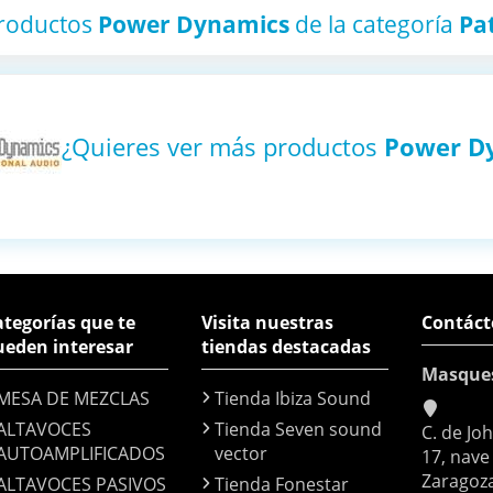
productos
Power Dynamics
de la categoría
Pa
¿Quieres ver más productos
Power D
tegorías que te
Visita nuestras
Contáct
ueden interesar
tiendas destacadas
Masque
MESA DE MEZCLAS
Tienda Ibiza Sound
ALTAVOCES
Tienda Seven sound
C. de Jo
AUTOAMPLIFICADOS
vector
17, nave
Zaragoz
ALTAVOCES PASIVOS
Tienda Fonestar