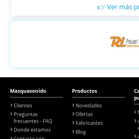
👉 Ver más 
Masquesonido
Productos
Ca
p
Clientes
Novedades
Preguntas
Ofertas
frecuentes - FAQ
Fabricantes
Donde estamos
Blog
Contacte con