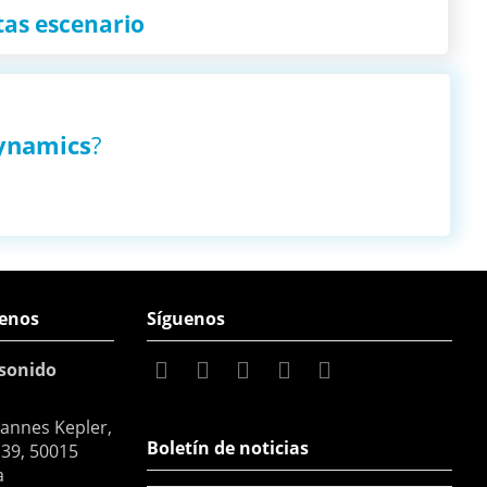
tas escenario
ynamics
?
enos
Síguenos
sonido
hannes Kepler,
Boletín de noticias
 39, 50015
a