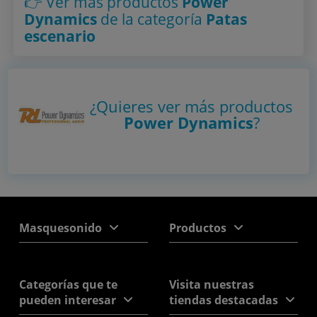
👉 Ver más productos
Power
Dynamics
de la categoría
Patas
escenario
¿Quieres ver más productos
Power Dynamics
?
Masquesonido
Productos
Categorías que te
Visita nuestras
pueden interesar
tiendas destacadas