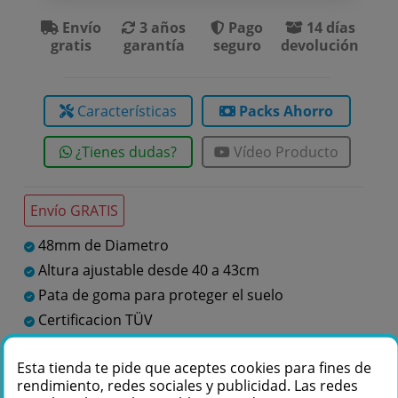
Envío
3 años
Pago
14 días
gratis
garantía
seguro
devolución
Características
Packs Ahorro
¿Tienes dudas?
Vídeo Producto
Envío GRATIS
48mm de Diametro
Altura ajustable desde 40 a 43cm
Pata de goma para proteger el suelo
Certificacion TÜV
Fabricado en Europa
Esta tienda te pide que aceptes cookies para fines de
rendimiento, redes sociales y publicidad. Las redes