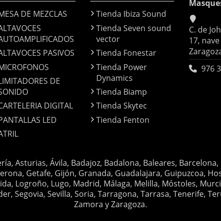
Masque
MESA DE MEZCLAS
Tienda Ibiza Sound
ALTAVOCES
Tienda Seven sound
C. de Jo
AUTOAMPLIFICADOS
vector
17, nave
Zaragoz
ALTAVOCES PASIVOS
Tienda Fonestar
MICROFONOS
Tienda Power
976 3
Dynamics
LIMITADORES DE
SONIDO
Tienda Biamp
CARTELERIA DIGITAL
Tienda Skytec
PANTALLAS LED
Tienda Fenton
ATRIL
ería, Asturias, Ávila, Badajoz, Badalona, Baleares, Barcelona,
erona, Getafe, Gijón, Granada, Guadalajara, Guipuzcoa, Hosp
ida, Logroño, Lugo, Madrid, Málaga, Melilla, Móstoles, Murc
Segovia, Sevilla, Soria, Tarragona, Tarrasa, Tenerife, Teruel
Zamora y Zaragoza.