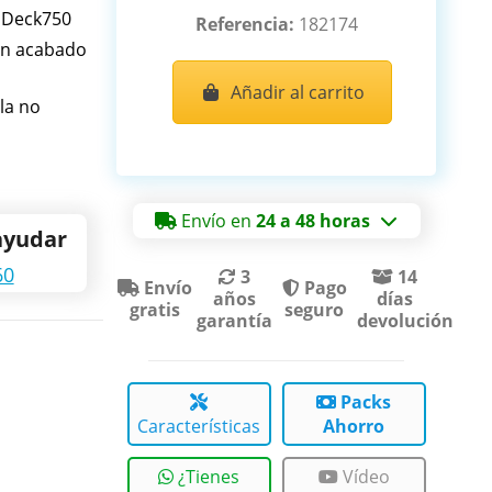
a Deck750
Referencia:
182174
on acabado
Añadir al carrito
la no
Envío en
24 a 48 horas
ayudar
60
3
14
Envío
Pago
años
días
gratis
seguro
garantía
devolución
Packs
Características
Ahorro
¿Tienes
Vídeo