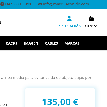
De 9:00 a 14:00
info@masquesonido.com
Iniciar sesión
Carrito
RACKS
IMAGEN
CABLES
MARCAS
ra intermedia para evitar caida de objeto bajos por
135,00 €
cion