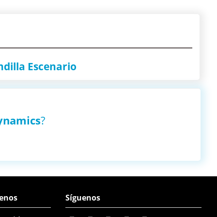
dilla Escenario
ynamics
?
enos
Síguenos