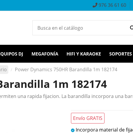
976 36 61 60
EQUIPOS DJ
MEGAFONÍA
HIFI Y KARAOKE
SOPORTES
ario
Power Dynamics 750HR Barandilla 1m 182174
arandilla 1m 182174
miten una rapida fijacion. La barandilla incorpora una bar
Envío GRATIS
Incorpora material de fija