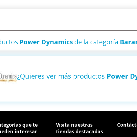
ductos
Power Dynamics
de la categoría
Baran
¿Quieres ver más productos
Power D
tegorías que te
Visita nuestras
Contáct
ueden interesar
tiendas destacadas