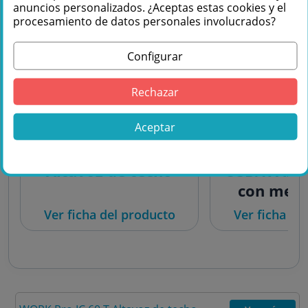
anuncios personalizados. ¿Aceptas estas cookies y el
procesamiento de datos personales involucrados?
Configurar
Rechazar
10x
1
Aceptar
WORK Pro IC 60 T
WORK Pr
Altavoz de techo
USB/R Ampl
con mezc
reprod
Ver ficha del producto
Ver ficha de