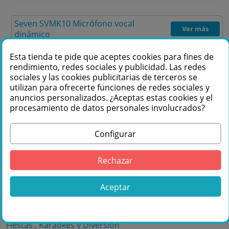
Seven SVMK10 Micrófono vocal
Ver más
dinámico
Seven SV8EVENT-TWS altavoz portátil
Esta tienda te pide que aceptes cookies para fines de
Ver más
rendimiento, redes sociales y publicidad. Las redes
8" con batería Bluetooth TWS 200W
sociales y las cookies publicitarias de terceros se
utilizan para ofrecerte funciones de redes sociales y
anuncios personalizados. ¿Aceptas estas cookies y el
procesamiento de datos personales involucrados?
Comprar Pack Karaoke Seven SV8 "Dúo":
Configurar
Altavoz 8" + 2 Micrófonos de Mano en
Másquesonido con envío rápido
Rechazar
Lo encuentras también en: ,
Comprar Karaoke
,
Altavoces Portátiles
,
Equipos de sonido para Fiestas
,
Aceptar
ALTAVOZ KARAOKE
,
Karaoke completo: equipos y packs
con altavoces, micrófonos y conexión a TV
,
Altavoces
Fiesta
,
Regalos de Navidad y Equipos de Sonido para
Fiestas
,
Karaokes y Diversión