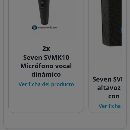
2x
Seven SVMK10
Micrófono vocal
1
dinámico
Seven SV8
Ver ficha del producto
altavoz po
con ba
Bluetooth 
Ver ficha de