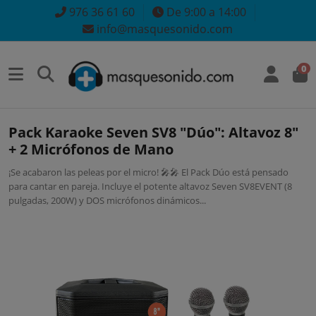
976 36 61 60
De 9:00 a 14:00
info@masquesonido.com
0
Pack Karaoke Seven SV8 "Dúo": Altavoz 8"
+ 2 Micrófonos de Mano
¡Se acabaron las peleas por el micro! 🎤🎤 El Pack Dúo está pensado
para cantar en pareja. Incluye el potente altavoz Seven SV8EVENT (8
pulgadas, 200W) y DOS micrófonos dinámicos...