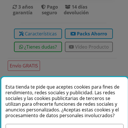
3 años
Pago
14 días
garantía
seguro
devolución
Características
Packs Ahorro
¿Tienes dudas?
Vídeo Producto
Envío GRATIS
Esta tienda te pide que aceptes cookies para fines de
Te podemos ayudar
rendimiento, redes sociales y publicidad. Las redes
+34 976 36 61 60
sociales y las cookies publicitarias de terceros se
utilizan para ofrecerte funciones de redes sociales y
anuncios personalizados. ¿Aceptas estas cookies y el
procesamiento de datos personales involucrados?