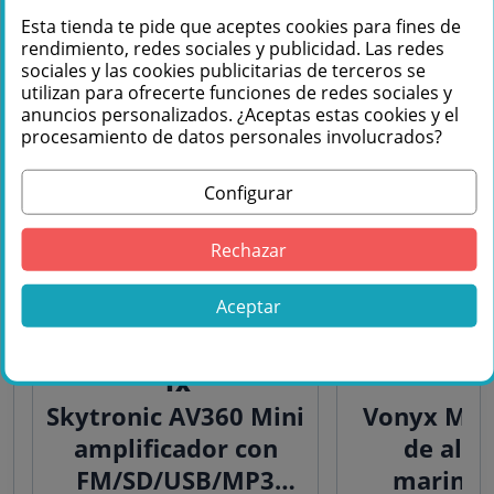
altavoces...
Esta tienda te pide que aceptes cookies para fines de
rendimiento, redes sociales y publicidad. Las redes
sociales y las cookies publicitarias de terceros se
utilizan para ofrecerte funciones de redes sociales y
anuncios personalizados. ¿Aceptas estas cookies y el
procesamiento de datos personales involucrados?
Configurar
Rechazar
Aceptar
1x
1
Skytronic AV360 Mini
Vonyx MSV
amplificador con
de alta
FM/SD/USB/MP3
marinos 