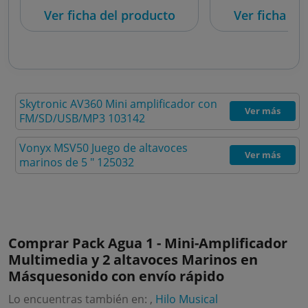
103142
125
Ver ficha del producto
Ver ficha de
Skytronic AV360 Mini amplificador con
Ver más
FM/SD/USB/MP3 103142
Vonyx MSV50 Juego de altavoces
Ver más
marinos de 5 " 125032
Comprar Pack Agua 1 - Mini-Amplificador
Multimedia y 2 altavoces Marinos en
Másquesonido con envío rápido
Lo encuentras también en: ,
Hilo Musical