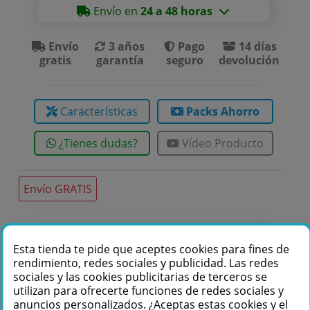
Envío en
24 a 48 horas
Envío
3 años
Pago
14 días
gratis
garantía
seguro
devolución
Características
Packs Ahorro
¿Tienes dudas?
Vídeo Producto
Envío GRATIS
Te podemos ayudar
Esta tienda te pide que aceptes cookies para fines de
rendimiento, redes sociales y publicidad. Las redes
+34 976 36 61 60
sociales y las cookies publicitarias de terceros se
utilizan para ofrecerte funciones de redes sociales y
anuncios personalizados. ¿Aceptas estas cookies y el