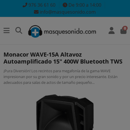
976 36 61 60
De 9:00 a 14:00
info@masquesonido.com
0
Monacor WAVE-15A Altavoz
Autoamplificado 15" 400W Bluetooth TWS
¡Pura Diversión! Los recintos para megafonía de la gama WAVE
impresionan por su gran sonido y por un precio interesante. Están
adecuados para salas de actos de tamaño pequeño...