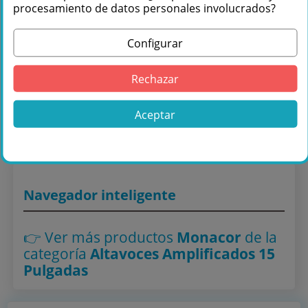
procesamiento de datos personales involucrados?
Configurar
Comprar Monacor WAVE-15A Altavoz
Autoamplificado 15" 400W Bluetooth TWS
Rechazar
en Másquesonido con envío rápido
Aceptar
Lo encuentras también en: ,
Altavoces Amplificados 15
Pulgadas
Navegador inteligente
👉 Ver más productos
Monacor
de la
categoría
Altavoces Amplificados 15
Pulgadas