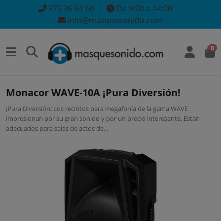
976 36 61 60
De 9:00 a 14:00
info@masquesonido.com
0
Monacor WAVE-10A ¡Pura Diversión!
¡Pura Diversión! Los recintos para megafonía de la gama WAVE
impresionan por su gran sonido y por un precio interesante. Están
adecuados para salas de actos de...