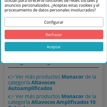
utilizan para ofrecerte funciones de redes sociales y
anuncios personalizados. ¿Aceptas estas cookies y el
procesamiento de datos personales involucrados?
Comprar Monacor WAVE-10A ¡Pura
Diversión! en Másquesonido con envío
Configurar
rápido
Rechazar
Lo encuentras también en: ,
Altavoces Autoamplificados
,
Altavoces Amplificados 10 Pulgadas
Aceptar
Navegador inteligente
👉 Ver más productos
Monacor
de la
categoría
Altavoces
Autoamplificados
👉 Ver más productos
Monacor
de la
categoría
Altavoces Amplificados 10