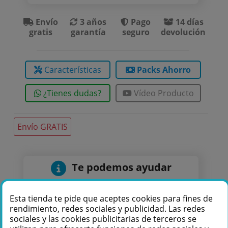
Envío
3 años
Pago
14 días
gratis
garantía
seguro
devolución
Características
Packs Ahorro
¿Tienes dudas?
Vídeo Producto
Envío GRATIS
Te podemos ayudar
+34 976 36 61 60
Esta tienda te pide que aceptes cookies para fines de
rendimiento, redes sociales y publicidad. Las redes
sociales y las cookies publicitarias de terceros se