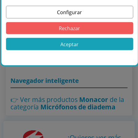
Configurar
Comprar Monacor HSE-310/SK Micrófono
Rechazar
de cabeza profesionale, en Másquesonido
con envío rápido
Aceptar
Lo encuentras también en: ,
Micrófonos de diadema
Navegador inteligente
👉 Ver más productos
Monacor
de la
categoría
Micrófonos de diadema
¿Quieres ver más