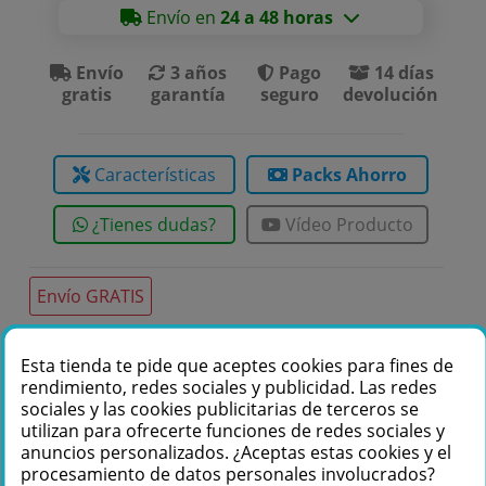
Envío en
24 a 48 horas
Envío
3 años
Pago
14 días
gratis
garantía
seguro
devolución
Características
Packs Ahorro
¿Tienes dudas?
Vídeo Producto
Envío GRATIS
Esta tienda te pide que aceptes cookies para fines de
Te podemos ayudar
rendimiento, redes sociales y publicidad. Las redes
sociales y las cookies publicitarias de terceros se
+34 976 36 61 60
utilizan para ofrecerte funciones de redes sociales y
anuncios personalizados. ¿Aceptas estas cookies y el
procesamiento de datos personales involucrados?