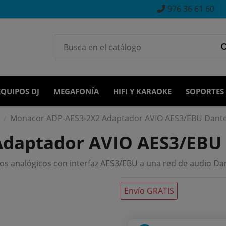
976 36 61 60
EQUIPOS DJ
MEGAFONÍA
HIFI Y KARAOKE
SOPORTES
Monacor ADP-AES3-2X2 Adaptador AVIO AES3/EBU Dant
Adaptador AVIO AES3/EBU
 analógicos con interfaz AES3/EBU a una red de audio Dant
Envío GRATIS