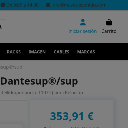
De 9:00 a 14:00
info@masquesonido.com
Iniciar sesión
Carrito
RACKS
IMAGEN
CABLES
MARCAS
esup®/sup
 Dantesup®/sup
e® Impedancia: 110 Ω (sim.) Relación...
353,91 €