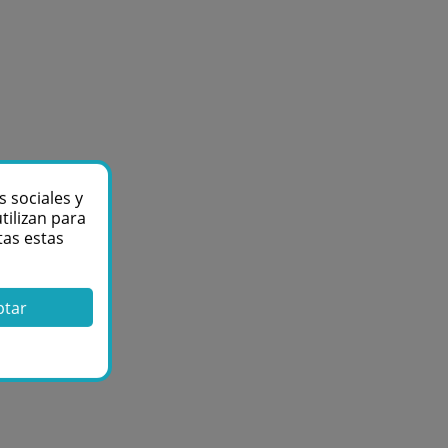
s sociales y
tilizan para
tas estas
ptar