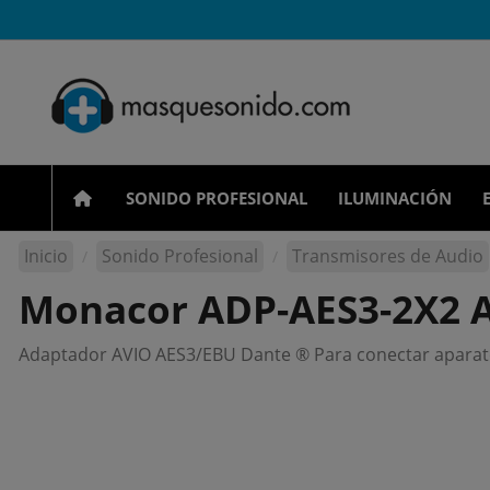
SONIDO PROFESIONAL
ILUMINACIÓN
Inicio
Sonido Profesional
Transmisores de Audio
Monacor ADP-AES3-2X2 
Adaptador AVIO AES3/EBU Dante ® Para conectar aparatos