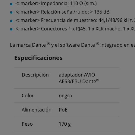
<::marker>
Impedancia: 110 Ω (sim.)
<::marker>
Relación señal/ruido: > 135 dB
<::marker>
Frecuencia de muestreo: 44,1/48/96 kHz, 
<::marker>
Conectores 1 x RJ45, 1 x XLR macho, 1 x 
®
®
La marca Dante
y el software Dante
integrado en es
Especificaciones
Descripción
adaptador AVIO
®
AES3/EBU Dante
Color
negro
Alimentación
PoE
Peso
170 g