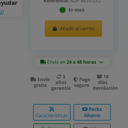
Referencia:
ADP-AES3-2X2
ayudar
En stock
60
Añadir al carrito
Envío en
24 a 48 horas
3
14
Envío
Pago
años
días
gratis
seguro
garantía
devolución
Packs
Características
Ahorro