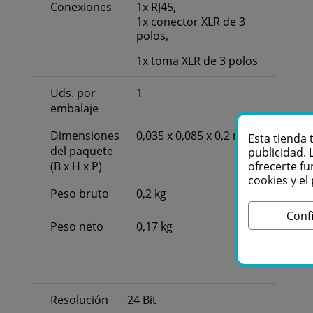
Conexiones
1x RJ45,
1x conector XLR de 3
polos,
1x toma XLR de 3 polos
Uds. por
1
embalaje
Dimensiones
0,035 x 0,085 x 0,2 m
Esta tienda 
del paquete
publicidad. 
ofrecerte fu
(B x H x P)
cookies y e
Peso bruto
0,2 kg
Conf
Peso neto
0,17 kg
Resolución
24 Bit