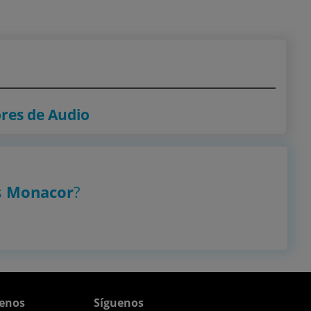
res de Audio
s
Monacor
?
enos
Síguenos