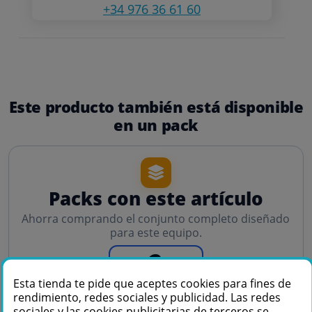
+34 976 36 61 60
Este producto también está disponible
en un pack
Packs con este artículo
Ahorra comprando el conjunto completo diseñado
para este equipo.
2
Esta tienda te pide que aceptes cookies para fines de
PACKS DISPONIBLES
rendimiento, redes sociales y publicidad. Las redes
sociales y las cookies publicitarias de terceros se