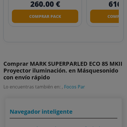
Fiesta Económico
Comple
260.00 €
616.
Iluminación 
COMPRAR PACK
COMPRAR
Even
Comprar MARK SUPERPARLED ECO 85 MKII
Proyector iluminación. en Másquesonido
con envío rápido
Lo encuentras también en: ,
Focos Par
Navegador inteligente