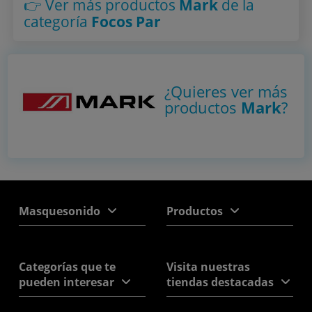
👉 Ver más productos
Mark
de la
categoría
Focos Par
¿Quieres ver más
productos
Mark
?
Masquesonido
Productos
Categorías que te
Visita nuestras
pueden interesar
tiendas destacadas