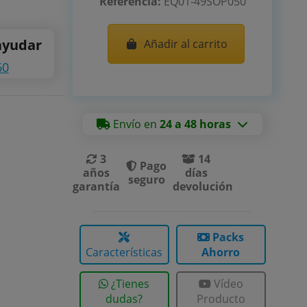
Referencia:
EQ01-49SOP050
ayudar
Añadir al carrito
60
Envío en
24 a 48 horas
3
14
Pago
años
días
seguro
garantía
devolución
Packs
Características
Ahorro
¿Tienes
Vídeo
dudas?
Producto