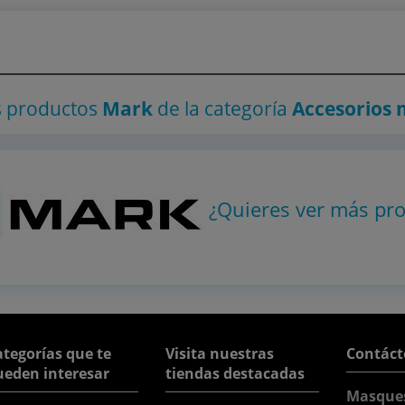
s productos
Mark
de la categoría
Accesorios 
¿Quieres ver más pr
tegorías que te
Visita nuestras
Contáct
ueden interesar
tiendas destacadas
Masque