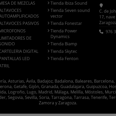
MESA DE MEZCLAS
Tienda Ibiza Sound
ALTAVOCES
Tienda Seven sound
C. de Jo
AUTOAMPLIFICADOS
vector
17, nave
Zaragoz
ALTAVOCES PASIVOS
Tienda Fonestar
MICROFONOS
Tienda Power
976 3
Dynamics
LIMITADORES DE
SONIDO
Tienda Biamp
CARTELERIA DIGITAL
Tienda Skytec
PANTALLAS LED
Tienda Fenton
ATRIL
ería, Asturias, Ávila, Badajoz, Badalona, Baleares, Barcelona,
erona, Getafe, Gijón, Granada, Guadalajara, Guipuzcoa, Hosp
ida, Logroño, Lugo, Madrid, Málaga, Melilla, Móstoles, Murc
Segovia, Sevilla, Soria, Tarragona, Tarrasa, Tenerife, Teruel
Zamora y Zaragoza.