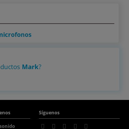
microfonos
oductos
Mark
?
enos
Síguenos
sonido