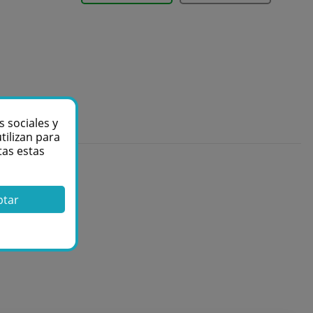
s sociales y
tilizan para
tas estas
ptar