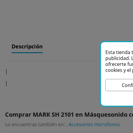
Descripción
Esta tienda 
publicidad. 
ofrecerte fu
cookies y e
|
|
Conf
Comprar MARK SH 2101 en Másquesonido co
Lo encuentras también en: ,
Accesorios microfonos