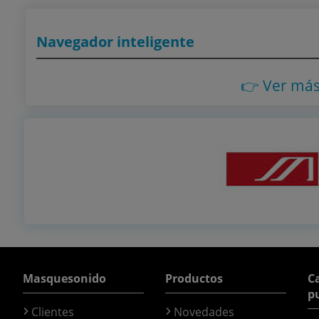
Navegador inteligente
👉 Ver má
Masquesonido
Productos
Ca
p
Clientes
Novedades