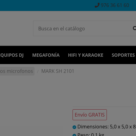
976 36 61 60
EQUIPOS DJ
MEGAFONÍA
HIFI Y KARAOKE
SOPORTES
ios microfonos
MARK SH 2101
Envío GRATIS
Dimensiones: 5,0 x 5,0 x 8
Peso: 0,1 kg.