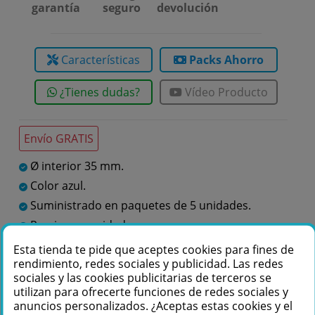
garantía
seguro
devolución
Características
Packs Ahorro
¿Tienes dudas?
Vídeo Producto
Envío GRATIS
Ø interior 35 mm.
Color azul.
Suministrado en paquetes de 5 unidades.
Precio por unidad.
Esta tienda te pide que aceptes cookies para fines de
rendimiento, redes sociales y publicidad. Las redes
Te podemos ayudar
sociales y las cookies publicitarias de terceros se
utilizan para ofrecerte funciones de redes sociales y
+34 976 36 61 60
anuncios personalizados. ¿Aceptas estas cookies y el