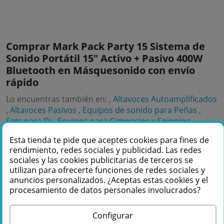
Comprar Mark Pack Party 15 Sistema de
Sonido Portátil 15" Activo + Pasivo 400W
Bluetooth en Másquesonido con envío
rápido
Lo encuentras también en: ,
Altavoces Autoamplificados
,
Altavoces Pasivos
,
Equipos de sonido para Peñas
,
Sets para Dj
,
Equipos para Gimnasios y Spinning
,
Equipos de sonido para Fiestas
,
Altavoces Amplificados
Esta tienda te pide que aceptes cookies para fines de
15 Pulgadas
,
Altavoces Fiesta
,
Altavoz Party Fiesta
,
rendimiento, redes sociales y publicidad. Las redes
Altavoces Pasivos 15"
sociales y las cookies publicitarias de terceros se
utilizan para ofrecerte funciones de redes sociales y
anuncios personalizados. ¿Aceptas estas cookies y el
procesamiento de datos personales involucrados?
Navegador inteligente
Configurar