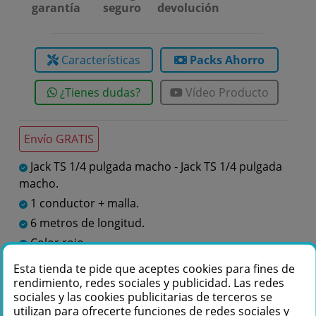
garantía
seguro
devolución
Características
Packs Ahorro
¿Tienes dudas?
Vídeo Producto
Envío GRATIS
Jack TS 1/4 pulgada macho - Jack TS 1/4 pulgada
macho.
1 conductor + malla.
6 metros de longitud.
Color rojo.
Color rojo.
Esta tienda te pide que aceptes cookies para fines de
rendimiento, redes sociales y publicidad. Las redes
sociales y las cookies publicitarias de terceros se
Te podemos ayudar
utilizan para ofrecerte funciones de redes sociales y