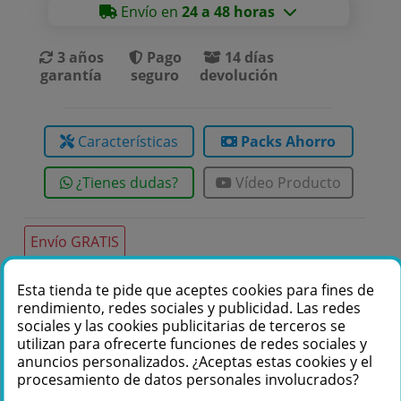
Envío en
24 a 48 horas
3 años
Pago
14 días
garantía
seguro
devolución
Características
Packs Ahorro
¿Tienes dudas?
Vídeo Producto
Envío GRATIS
Esta tienda te pide que aceptes cookies para fines de
rendimiento, redes sociales y publicidad. Las redes
Te podemos ayudar
sociales y las cookies publicitarias de terceros se
+34 976 36 61 60
utilizan para ofrecerte funciones de redes sociales y
anuncios personalizados. ¿Aceptas estas cookies y el
procesamiento de datos personales involucrados?