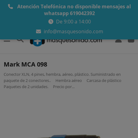
Atención Telefónica no disponible mensajes al
whatsapp 619042392
De 9:00 a 14:00
info@masquesonido.com
0
Mark MCA 098
Conector XLN, 4 pines, hembra, aéreo, plástico. Suministrado en
paquete de 2 conectores.. Hembra aéreo Carcasa de plástico
Paquetes de 2 unidades. Precio por...