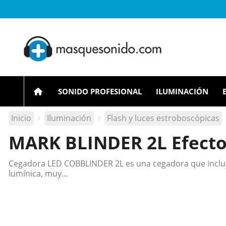
SONIDO PROFESIONAL
ILUMINACIÓN
Inicio
Iluminación
Flash y luces estroboscópicas
MARK BLINDER 2L Efecto
Cegadora LED COBBLINDER 2L es una cegadora que incluy
lumínica, muy...