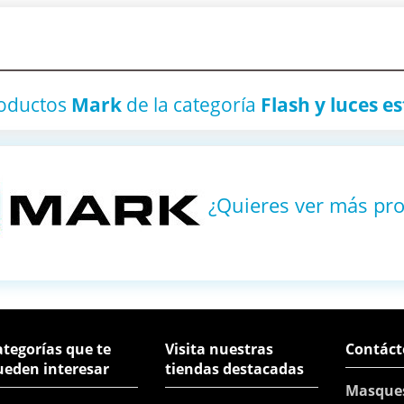
roductos
Mark
de la categoría
Flash y luces e
¿Quieres ver más pr
tegorías que te
Visita nuestras
Contáct
ueden interesar
tiendas destacadas
Masque