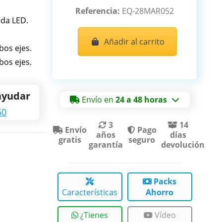
Referencia:
EQ-28MAR052
ada LED.
Añadir al carrito
bos ejes.
bos ejes.
ayudar
Envío en
24 a 48 horas
60
3
14
Envío
Pago
años
días
gratis
seguro
garantía
devolución
Packs
Características
Ahorro
¿Tienes
Vídeo