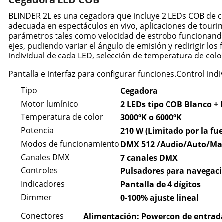
BLINDER 2L es una cegadora que incluye 2 LEDs COB de c
adecuada en espectáculos en vivo, aplicaciones de touri
parámetros tales como velocidad de estrobo funcionando
ejes, pudiendo variar el ángulo de emisión y redirigir los
individual de cada LED, selección de temperatura de col
Pantalla e interfaz para configurar funciones.Control indi
Tipo
Cegadora
Motor lumínico
2 LEDs tipo COB Blanco + 
Temperatura de color
3000ºK o 6000ºK
Potencia
210 W (Limitado por la fu
Modos de funcionamiento
DMX 512 /Audio/Auto/Ma
Canales DMX
7 canales DMX
Controles
Pulsadores para navegaci
Indicadores
Pantalla de 4 dígitos
Dimmer
0-100% ajuste lineal
Conectores
Alimentación: Powercon de entrada 