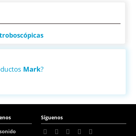
stroboscópicas
oductos
Mark
?
enos
Síguenos
sonido