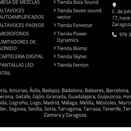
MESA DE MEZCLAS
Tienda Ibiza Sound
ALTAVOCES
Tienda Seven sound
C. de Jo
AUTOAMPLIFICADOS
vector
17, nave
Zaragoz
ALTAVOCES PASIVOS
Tienda Fonestar
MICROFONOS
Tienda Power
976 3
Dynamics
LIMITADORES DE
SONIDO
Tienda Biamp
CARTELERIA DIGITAL
Tienda Skytec
PANTALLAS LED
Tienda Fenton
ATRIL
ería, Asturias, Ávila, Badajoz, Badalona, Baleares, Barcelona,
erona, Getafe, Gijón, Granada, Guadalajara, Guipuzcoa, Hosp
ida, Logroño, Lugo, Madrid, Málaga, Melilla, Móstoles, Murc
Segovia, Sevilla, Soria, Tarragona, Tarrasa, Tenerife, Teruel
Zamora y Zaragoza.