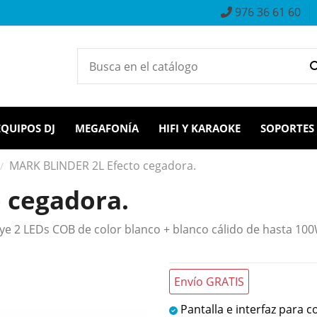
976 36 61 60
EQUIPOS DJ
MEGAFONÍA
HIFI Y KARAOKE
SOPORTES
MARK BLINDER 2L Efecto cegadora.
 cegadora.
e 2 LEDs COB de color blanco + blanco cálido de hasta 10
Envío GRATIS
Pantalla e interfaz para c