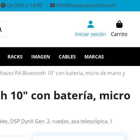
De 9:00 a 14:00
info@masquesonido.com
Iniciar sesión
Carrito
RACKS
IMAGEN
CABLES
MARCAS
tavoz PA Bluetooth 10" con batería, micro de mano y
 10" con batería, micro
les, DSP DynX Gen. 2, ruedas, asa telescópica, 1