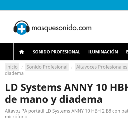
SONIDO PROFESIONAL
ILUMINACIÓN
Inicio
Sonido Profesional
Altavoces Profesionales
diadema
LD Systems ANNY 10 HBH 
de mano y diadema
Altavoz PA portátil LD Systems ANNY 10 HBH 2 B8 con bate
micrófono...