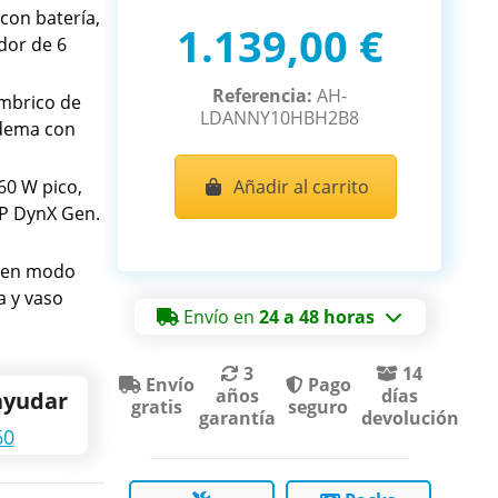
 con batería,
1.139,00 €
dor de 6
Referencia:
AH-
ámbrico de
LDANNY10HBH2B8
adema con
60 W pico,
Añadir al carrito
P DynX Gen.
 en modo
a y vaso
Envío en
24 a 48 horas
3
14
Envío
Pago
años
días
ayudar
gratis
seguro
garantía
devolución
60