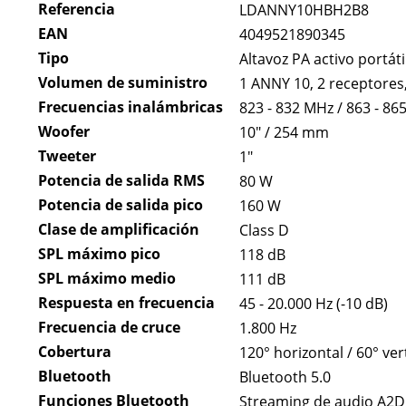
Referencia
LDANNY10HBH2B8
EAN
4049521890345
Tipo
Altavoz PA activo portáti
Volumen de suministro
1 ANNY 10, 2 receptores
Frecuencias inalámbricas
823 - 832 MHz / 863 - 86
Woofer
10" / 254 mm
Tweeter
1"
Potencia de salida RMS
80 W
Potencia de salida pico
160 W
Clase de amplificación
Class D
SPL máximo pico
118 dB
SPL máximo medio
111 dB
Respuesta en frecuencia
45 - 20.000 Hz (-10 dB)
Frecuencia de cruce
1.800 Hz
Cobertura
120° horizontal / 60° ver
Bluetooth
Bluetooth 5.0
Funciones Bluetooth
Streaming de audio A2DP