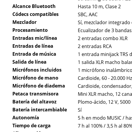
Alcance Bluetooth
Hasta 10 m, Clase 2
Códecs compatibles
SBC, AAC
Mezclador
Sí, mezclador integrado 
Procesamiento
Ecualizador de 3 bandas,
Entradas mic/línea
2 entradas combo XLR
Entradas de línea
2 entradas RCA
Entrada de música
1 entrada minijack TRS 
Salida de línea
1 salida XLR macho bal
Micrófonos incluidos
1 micrófono inalámbric
Micrófono de mano
Cardioide, 60 - 20.000 Hz
Micrófono de diadema
Cardioide, condensador,
Petaca transmisora
Mini XLR macho, 12 canal
Batería del altavoz
Plomo-ácido, 12 V, 500
Batería intercambiable
Sí
Autonomía
5 h en modo MUSIC / ha
Tiempo de carga
7 h al 100% / 3,5 h al 80