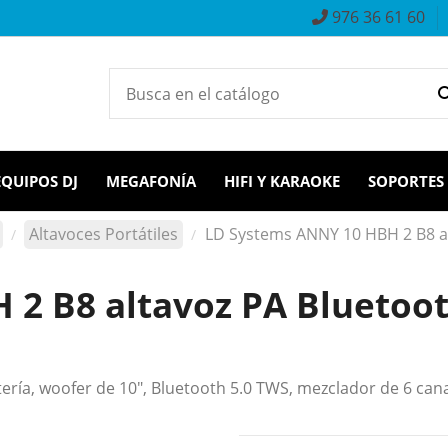
976 36 61 60
EQUIPOS DJ
MEGAFONÍA
HIFI Y KARAOKE
SOPORTES
Altavoces Portátiles
LD Systems ANNY 10 HBH 2 B8 al
2 B8 altavoz PA Bluetooth
ría, woofer de 10", Bluetooth 5.0 TWS, mezclador de 6 cana