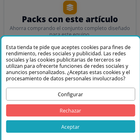
Packs con este artículo
Ahorra comprando el conjunto completo diseñado
para este equipo.
3
Esta tienda te pide que aceptes cookies para fines de
rendimiento, redes sociales y publicidad. Las redes
PACKS DISPONIBLES
sociales y las cookies publicitarias de terceros se
utilizan para ofrecerte funciones de redes sociales y
anuncios personalizados. ¿Aceptas estas cookies y el
procesamiento de datos personales involucrados?
PACK
PACK
Configurar
Rechazar
Aceptar