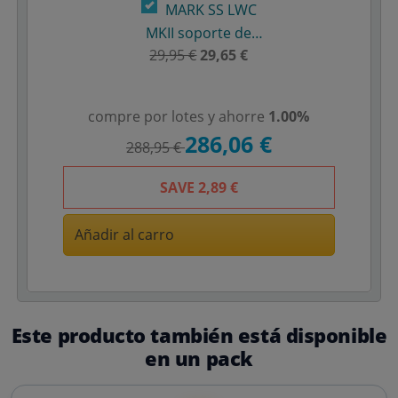
MARK SS LWC
MKII soporte de
altavoz 1,8 m con
29,95 €
29,65 €
bolsa de
transporte
compre por lotes y ahorre
1.00%
286,06 €
288,95 €
SAVE
2,89 €
Añadir al carro
Este producto también está disponible
en un pack