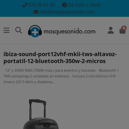
976 36 61 60
De 9:00 a 14:00
info@masquesonido.com
0
ibiza-sound-port12vhf-mkii-tws-altavoz-
portatil-12-bluetooth-350w-2-micros
12” y 350W RMS (700W máx.) para eventos y karaoke. Bluetooth +
TWS (empareja 2 unidades en estéreo). Incluye 2 micrófonos VHF
(mano 207.5 MHz y diadema...