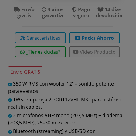
Envío
3 años
Pago
14 días
gratis
garantía
seguro
devolución
Características
Packs Ahorro
¿Tienes dudas?
Vídeo Producto
Envío GRATIS
350 W RMS con woofer 12” – sonido potente
para eventos.
TWS: empareja 2 PORT12VHF-MKII para estéreo
real sin cables.
2 micrófonos VHF: mano (207,5 MHz) + diadema
(203,5 MHz), 25–30 m exterior
Bluetooth (streaming) y USB/SD con