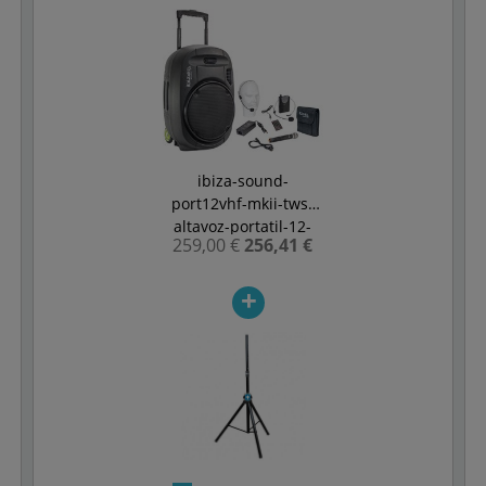
ibiza-sound-
port12vhf-mkii-tws-
altavoz-portatil-12-
259,00 €
256,41 €
bluetooth-350w-2-
micros