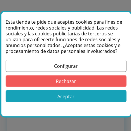
Comprar Hikvision Monitor totem 55" 4K
D-LED en Másquesonido con envío rápido
Esta tienda te pide que aceptes cookies para fines de
rendimiento, redes sociales y publicidad. Las redes
Lo encuentras también en: ,
TOTEM LED
sociales y las cookies publicitarias de terceros se
utilizan para ofrecerte funciones de redes sociales y
anuncios personalizados. ¿Aceptas estas cookies y el
procesamiento de datos personales involucrados?
Navegador inteligente
Configurar
👉 Ver más productos
Hikvision
de la
categoría
TOTEM LED
Rechazar
Aceptar
¿Quieres ver más
productos
Hikvision
?