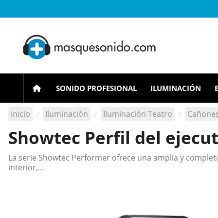
SONIDO PROFESIONAL
ILUMINACIÓN
Inicio
Iluminación
Iluminación Teatro
Cañones
Showtec Perfil del ejecu
La serie Showtec Performer ofrece una amplia y completa 
interior,...