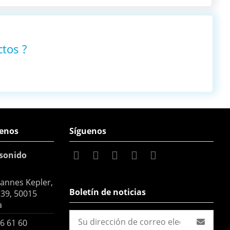
ctos
?
enos
Síguenos
sonido
hannes Kepler,
Boletín de noticias
 39, 50015
a
6 61 60