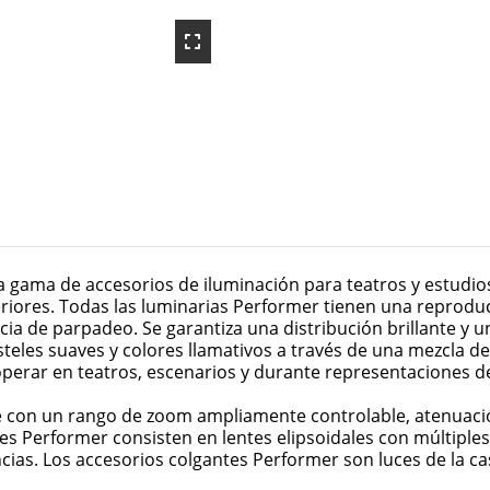
gama de accesorios de iluminación para teatros y estudios 
eriores. Todas las luminarias Performer tienen una reproducc
ncia de parpadeo. Se garantiza una distribución brillante y 
asteles suaves y colores llamativos a través de una mezcla 
perar en teatros, escenarios y durante representaciones de
e con un rango de zoom ampliamente controlable, atenuaci
les Performer consisten en lentes elipsoidales con múltipl
cias. Los accesorios colgantes Performer son luces de la c