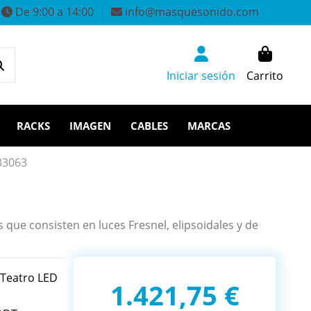
De 9:00 a 14:00
info@masquesonido.com
Iniciar sesión
Carrito
RACKS
IMAGEN
CABLES
MARCAS
33063
que consisten en luces Fresnel, elipsoidales y de
 Teatro LED
1.421,75 €