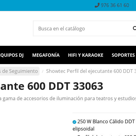
976 36 61 60
EQUIPOS DJ
MEGAFONÍA
HIFI Y KARAOKE
SOPORTES
 de Seguimiento
Showtec Perfil del ejecutante 600 DDT 
tante 600 DDT 33063
gama de accesorios de iluminación para teatros y estudios 
250 W Blanco Cálido DDT
elipsoidal