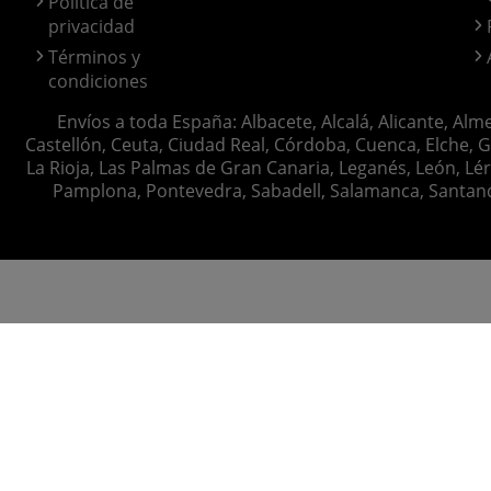
Política de
privacidad
Términos y
condiciones
Envíos a toda España: Albacete, Alcalá, Alicante, Alm
Castellón, Ceuta, Ciudad Real, Córdoba, Cuenca, Elche, G
La Rioja, Las Palmas de Gran Canaria, Leganés, León, Lér
Pamplona, Pontevedra, Sabadell, Salamanca, Santander, 