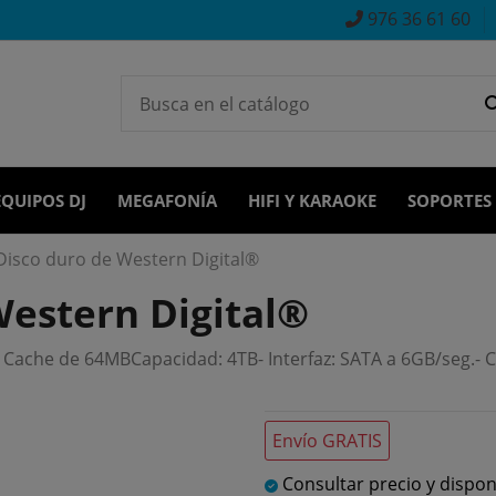
976 36 61 60
EQUIPOS DJ
MEGAFONÍA
HIFI Y KARAOKE
SOPORTES
isco duro de Western Digital®
estern Digital®
he de 64MBCapacidad: 4TB- Interfaz: SATA a 6GB/seg.- Ca
Envío GRATIS
Consultar precio y dispon