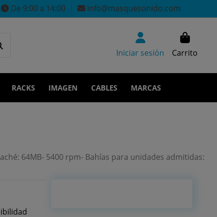
De 9:00 a 14:00
info@masquesonido.com
Iniciar sesión
Carrito
RACKS
IMAGEN
CABLES
MARCAS
ché: 64MB- 5400 rpm- Bahías para unidades admitidas:
ibilidad