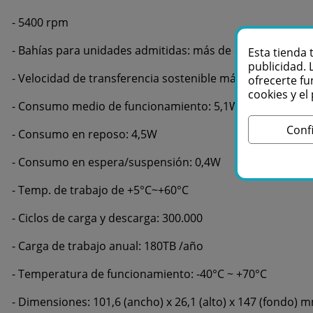
- 5400 rpm
- Bahías para unidades admitidas: más de 8
Esta tienda 
publicidad. 
- Velocidad de transferencia sostenible máxima: 150Mbp
ofrecerte fu
cookies y e
- Consumo medio de funcionamiento: 5,1W
Conf
- Consumo en reposo: 4,5W
- Consumo en espera/suspensión: 0,4W
- Temp. de trabajo de +5°C~+60°C
- Ciclos de carga y descarga: 300.000
- Carga de trabajo anual: 180TB /año
- Temperatura de funcionamiento: -40°C ~ +70°C
- Dimensiones: 101,6 (ancho) x 26,1 (alto) x 147 (fondo) 