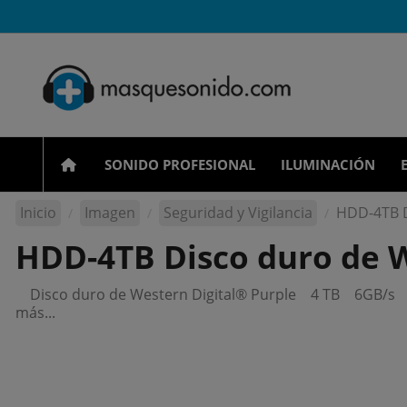
SONIDO PROFESIONAL
ILUMINACIÓN
Inicio
Imagen
Seguridad y Vigilancia
HDD-4TB D
HDD-4TB Disco duro de W
Disco duro de Western Digital® Purple 4 TB 6GB/s Cac
más...