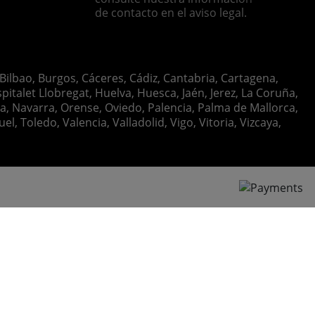
de contacto en el aviso legal.
 Bilbao, Burgos, Cáceres, Cádiz, Cantabria, Cartagena,
italet Llobregat, Huelva, Huesca, Jaén, Jerez, La Coruña,
ia, Navarra, Orense, Oviedo, Palencia, Palma de Mallorca,
, Toledo, Valencia, Valladolid, Vigo, Vitoria, Vizcaya,