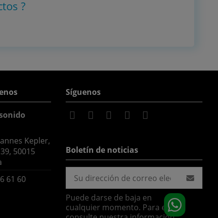
ctos
?
enos
Síguenos
sonido
hannes Kepler,
Boletín de noticias
 39, 50015
a
6 61 60
Puede darse de baja en
cualquier momento. Para ello,
consulte nuestra información