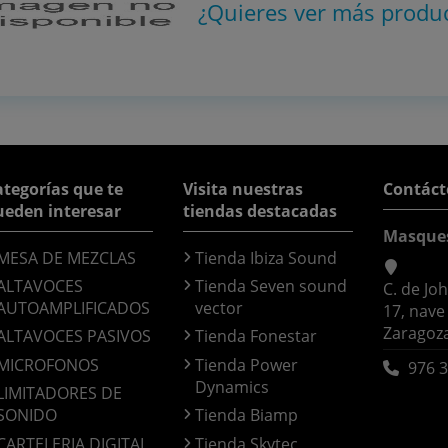
¿Quieres ver más produ
tegorías que te
Visita nuestras
Contáct
ueden interesar
tiendas destacadas
Masque
MESA DE MEZCLAS
Tienda Ibiza Sound
ALTAVOCES
Tienda Seven sound
C. de Jo
AUTOAMPLIFICADOS
vector
17, nave
Zaragoz
ALTAVOCES PASIVOS
Tienda Fonestar
MICROFONOS
Tienda Power
976 3
Dynamics
LIMITADORES DE
SONIDO
Tienda Biamp
CARTELERIA DIGITAL
Tienda Skytec