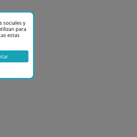
s sociales y
tilizan para
tas estas
ptar