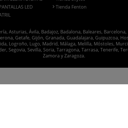
PANTALLAS LED
Tienda Fenton
ATRIL
ería, Asturias, Ávila, Badajoz, Badalona, Baleares, Barcelona,
erona, Getafe, Gijón, Granada, Guadalajara, Guipuzcoa, Hosp
ida, Logroño, Lugo, Madrid, Málaga, Melilla, Móstoles, Murc
Segovia, Sevilla, Soria, Tarragona, Tarrasa, Tenerife, Teruel
Zamora y Zaragoza.