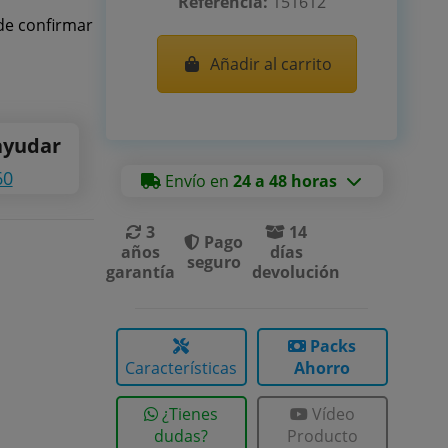
Referencia:
151612
de confirmar
Añadir al carrito
ayudar
60
Envío en
24 a 48 horas
3
14
Pago
años
días
seguro
garantía
devolución
Packs
Características
Ahorro
¿Tienes
Vídeo
dudas?
Producto