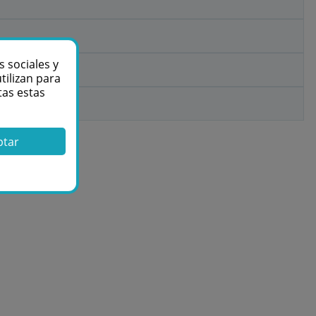
s sociales y
tilizan para
tas estas
ptar