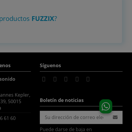
 productos
FUZZIX
?
enos
Síguenos
sonido
hannes Kepler,
Boletín de noticias
 39, 50015
a
6 61 60
Puede darse de baja en