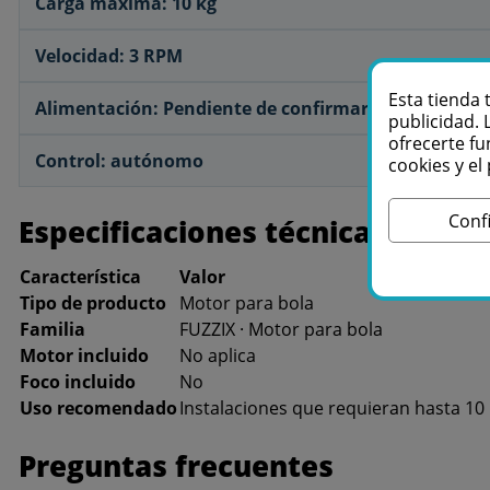
Carga máxima: 10 kg
Velocidad: 3 RPM
Esta tienda 
Alimentación: Pendiente de confirmar Control: aut
publicidad. 
ofrecerte fu
Control: autónomo
cookies y e
Conf
Especificaciones técnicas
Característica
Valor
Tipo de producto
Motor para bola
Familia
FUZZIX · Motor para bola
Motor incluido
No aplica
Foco incluido
No
Uso recomendado
Instalaciones que requieran hasta 10
Preguntas frecuentes