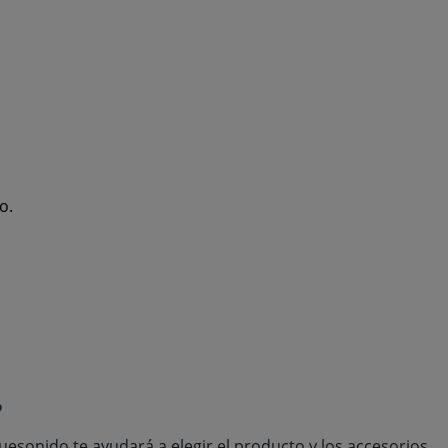
o.
?
uesonido te ayudará a elegir el producto y los accesorios