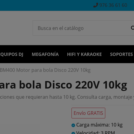
976 36 61 60
EQUIPOS DJ
MEGAFONÍA
HIFI Y KARAOKE
SOPORTES
BM400 Motor para bola Disco 220V 10kg
ra bola Disco 220V 10kg
iones que requieran hasta 10 kg. Consulta carga, montaje 
Envío GRATIS
Carga máxima: 10 kg
Velocidad: 3 RPM