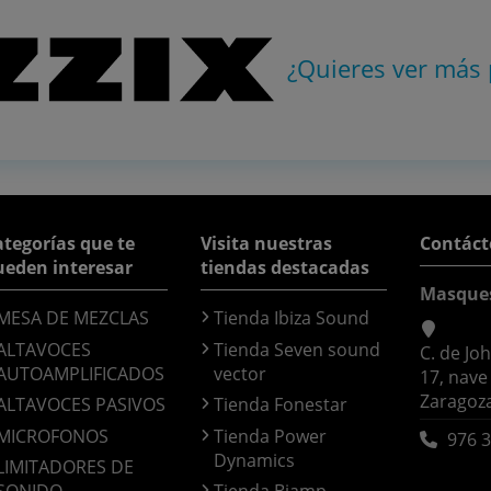
¿Quieres ver más
tegorías que te
Visita nuestras
Contáct
ueden interesar
tiendas destacadas
Masque
MESA DE MEZCLAS
Tienda Ibiza Sound
ALTAVOCES
Tienda Seven sound
C. de Jo
AUTOAMPLIFICADOS
vector
17, nave
Zaragoz
ALTAVOCES PASIVOS
Tienda Fonestar
MICROFONOS
Tienda Power
976 3
Dynamics
LIMITADORES DE