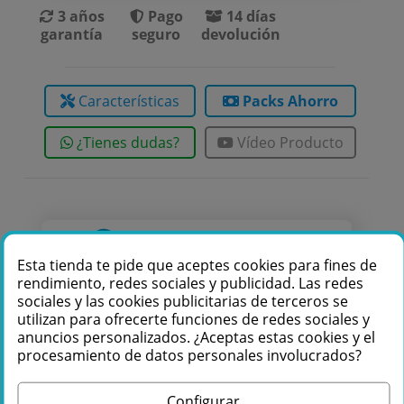
3 años
Pago
14 días
garantía
seguro
devolución
Características
Packs Ahorro
¿Tienes dudas?
Vídeo Producto
Te podemos ayudar
Esta tienda te pide que aceptes cookies para fines de
+34 976 36 61 60
rendimiento, redes sociales y publicidad. Las redes
sociales y las cookies publicitarias de terceros se
utilizan para ofrecerte funciones de redes sociales y
anuncios personalizados. ¿Aceptas estas cookies y el
procesamiento de datos personales involucrados?
Configurar