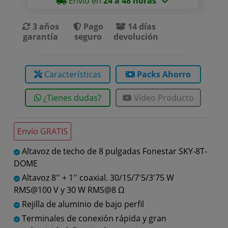
Envío en
24 a 48 horas
3 años
Pago
14 días
garantía
seguro
devolución
Características
Packs Ahorro
¿Tienes dudas?
Vídeo Producto
Envío GRATIS
Altavoz de techo de 8 pulgadas Fonestar SKY-8T-
DOME
Altavoz 8'' + 1'' coaxial. 30/15/7'5/3'75 W
RMS@100 V y 30 W RMS@8 Ω
Rejilla de aluminio de bajo perfil
Terminales de conexión rápida y gran