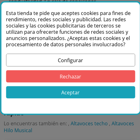
conductividad. En caja de conexiones
Sistema anticaída para ayuda en instalación
Esta tienda te pide que aceptes cookies para fines de
rendimiento, redes sociales y publicidad. Las redes
sociales y las cookies publicitarias de terceros se
Te podemos ayudar
utilizan para ofrecerte funciones de redes sociales y
anuncios personalizados. ¿Aceptas estas cookies y el
+34 976 36 61 60
procesamiento de datos personales involucrados?
Configurar
Rechazar
Comprar FONESTAR SKY-8T-DOME Altavoz
Aceptar
de techo 8" + 1" línea de 100 V y baja
impedancia en Másquesonido con envío
rápido
Lo encuentras también en: ,
Altavoces techo
,
Altavoces
Hilo Musical