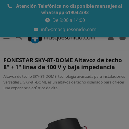
Atención Telefónica no disponible mensajes al
whatsapp 619042392
De 9:00 a 14:00
info@masquesonido.com
0
FONESTAR SKY-8T-DOME Altavoz de techo
8" + 1" línea de 100 V y baja impedancia
Altavoz de techo SKY-8T-DOME: tecnología avanzada para instalaciones
versátilesEl SKY-8T-DOME es un altavoz de techo diseñado para ofrecer
una experiencia acústica de alta...