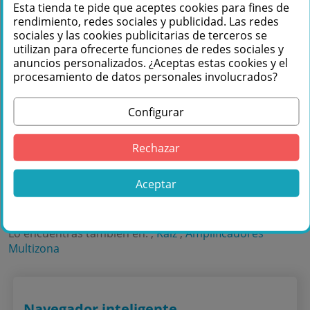
Esta tienda te pide que aceptes cookies para fines de
rendimiento, redes sociales y publicidad. Las redes
sociales y las cookies publicitarias de terceros se
Te podemos ayudar
utilizan para ofrecerte funciones de redes sociales y
anuncios personalizados. ¿Aceptas estas cookies y el
+34 976 36 61 60
procesamiento de datos personales involucrados?
Configurar
Rechazar
Comprar FONESTAR MPZ-461 Amplificador
Aceptar
matricial con micrófono de zonas en
Másquesonido con envío rápido
Lo encuentras también en: ,
Raíz
,
Amplificadores
Multizona
Navegador inteligente