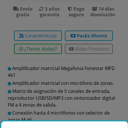
Envío
3 años
Pago
14 días
gratis
garantía
seguro
devolución
Características
Packs Ahorro
¿Tienes dudas?
Vídeo Producto
Amplificador matricial Megafonia Fonestar MPZ-
461
Amplificador matricial con micrófono de zonas.
Matriz de asignación de 5 canales de entrada,
reproductor USB/SD/MP3 con sintonizador digital
FM a 4 zonas de salida.
Conexión hasta 4 micrófonos con selector de
zonas M-46.
Potencia 4 x 90 W RMS