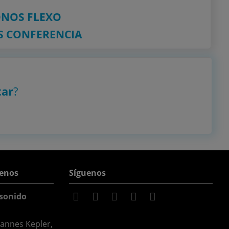
NOS FLEXO
 CONFERENCIA
tar
?
enos
Síguenos
sonido
hannes Kepler,