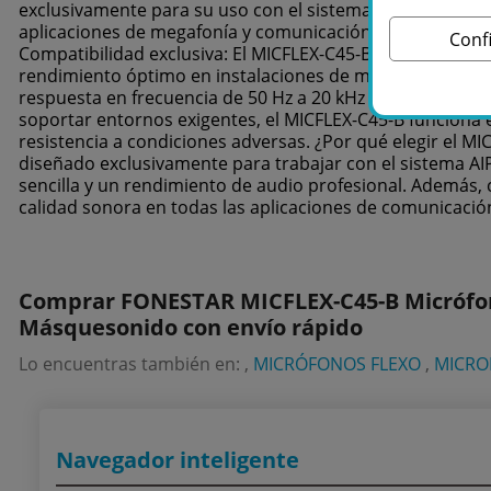
exclusivamente para su uso con el sistema de audio IP AIP
aplicaciones de megafonía y comunicación IP, ofreciendo u
Conf
Compatibilidad exclusiva: El MICFLEX-C45-B ha sido desar
rendimiento óptimo en instalaciones de megafonía. Preci
respuesta en frecuencia de 50 Hz a 20 kHz y una sensibili
soportar entornos exigentes, el MICFLEX-C45-B funciona
resistencia a condiciones adversas. ¿Por qué elegir el M
diseñado exclusivamente para trabajar con el sistema AIP
sencilla y un rendimiento de audio profesional. Además, 
calidad sonora en todas las aplicaciones de comunicación
Comprar FONESTAR MICFLEX-C45-B Micrófono 
Másquesonido con envío rápido
Lo encuentras también en: ,
MICRÓFONOS FLEXO
,
MICRO
Navegador inteligente