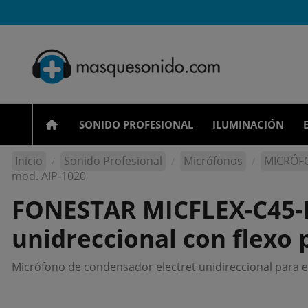
SONIDO PROFESIONAL
ILUMINACIÓN
Inicio
Sonido Profesional
Micrófonos
MICRÓF
mod. AIP-1020
FONESTAR MICFLEX-C45-B
unidreccional con flexo 
Micrófono de condensador electret unidireccional para el