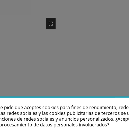
te pide que aceptes cookies para fines de rendimiento, rede
Las redes sociales y las cookies publicitarias de terceros se u
nciones de redes sociales y anuncios personalizados. ¿Acep
l procesamiento de datos personales involucrados?
l sistema de audio IP AIP-1020 El MICFLEX-C45-B es un micr