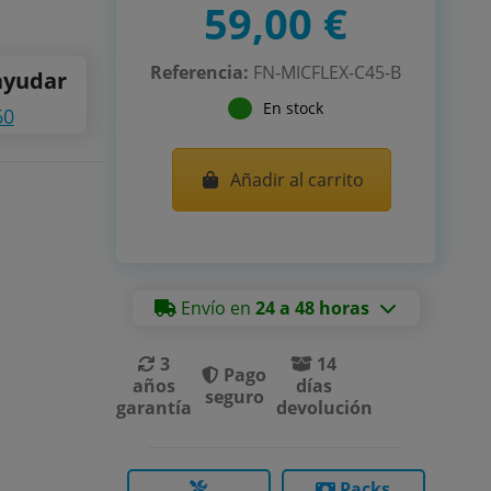
59,00 €
Referencia:
FN-MICFLEX-C45-B
ayudar
En stock
60
Añadir al carrito
Envío en
24 a 48 horas
3
14
Pago
años
días
seguro
garantía
devolución
Packs