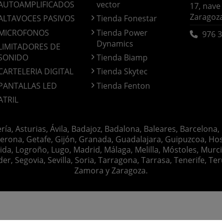
AUTOAMPLIFICADOS
vector
17, nave
Zaragoz
ALTAVOCES PASIVOS
Tienda Fonestar
MICROFONOS
Tienda Power
976 3
Dynamics
LIMITADORES DE
SONIDO
Tienda Biamp
CARTELERIA DIGITAL
Tienda Skytec
PANTALLAS LED
Tienda Fenton
ATRIL
ería, Asturias, Ávila, Badajoz, Badalona, Baleares, Barcelona,
erona, Getafe, Gijón, Granada, Guadalajara, Guipuzcoa, Hosp
ida, Logroño, Lugo, Madrid, Málaga, Melilla, Móstoles, Murc
Segovia, Sevilla, Soria, Tarragona, Tarrasa, Tenerife, Teruel
Zamora y Zaragoza.