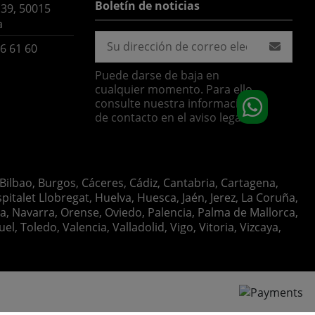
Boletín de noticias
 39, 50015
a
6 61 60
Puede darse de baja en
cualquier momento. Para ello,
consulte nuestra información
de contacto en el aviso legal.
 Bilbao, Burgos, Cáceres, Cádiz, Cantabria, Cartagena,
italet Llobregat, Huelva, Huesca, Jaén, Jerez, La Coruña,
ia, Navarra, Orense, Oviedo, Palencia, Palma de Mallorca,
, Toledo, Valencia, Valladolid, Vigo, Vitoria, Vizcaya,