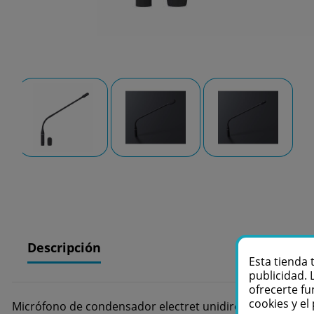
Descripción
Esta tienda 
publicidad. 
ofrecerte fu
cookies y e
Micrófono de condensador electret unidireccional para e