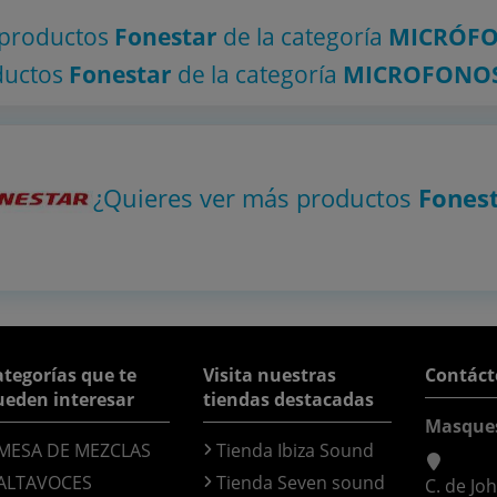
 productos
Fonestar
de la categoría
MICRÓFO
ductos
Fonestar
de la categoría
MICROFONOS
¿Quieres ver más productos
Fones
tegorías que te
Visita nuestras
Contáct
ueden interesar
tiendas destacadas
Masque
MESA DE MEZCLAS
Tienda Ibiza Sound
ALTAVOCES
Tienda Seven sound
C. de Jo