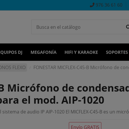
976 36 61 60
EQUIPOS DJ
MEGAFONÍA
HIFI Y KARAOKE
SOPORTES
ONOS FLEXO
FONESTAR MICFLEX-C45-B Micrófono de conde
 Micrófono de condensad
para el mod. AIP-1020
 sistema de audio IP AIP-1020 El MICFLEX-C45-B es un micró
Envío GRATIS