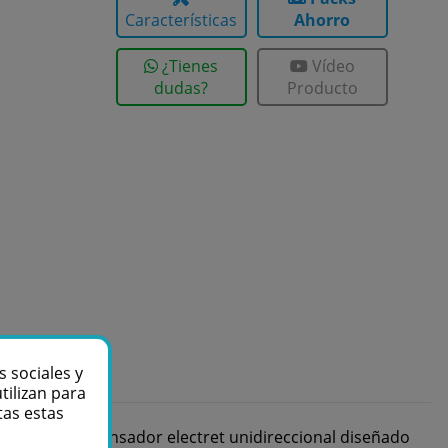
Características
Ahorro
¿Tienes
Vídeo
dudas?
Producto
s sociales y
tilizan para
tas estas
ófono de condensador electret unidireccional diseñado