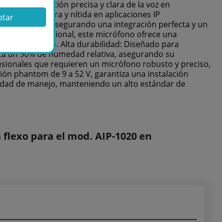
iza una captación precisa y clara de la voz en
ón de voz clara y nítida en aplicaciones IP
ptar
o IP AIP-1020, asegurando una integración perfecta y un
ador unidireccional, este micrófono ofrece una
cisa del sonido. Alta durabilidad: Diseñado para
sta un 90% de humedad relativa, asegurando su
ofesionales que requieren un micrófono robusto y preciso,
ión phantom de 9 a 52 V, garantiza una instalación
ilidad de manejo, manteniendo un alto estándar de
flexo para el mod. AIP-1020 en