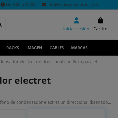
De 9:00 a 14:00
info@masquesonido.com
Iniciar sesión
Carrito
RACKS
IMAGEN
CABLES
MARCAS
nsador electret unidreccional con flexo para el
or electret
fono de condensador electret unidireccional diseñado...