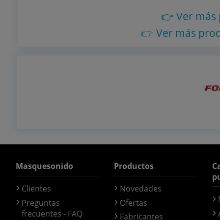
👉 Ver más
👉 Ver más pro
Masquesonido
Productos
Ca
p
Clientes
Novedades
Preguntas
Ofertas
frecuentes - FAQ
Fabricantes