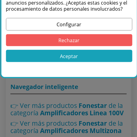
anuncios personalizados. ¿Aceptas estas cookies y el
procesamiento de datos personales involucrados?
Configurar
Comprar Fonestar MAX-480Z Amplificador
de megafonía multizona en Másquesonido
Rechazar
con envío rápido
Lo encuentras también en: ,
Amplificadores Linea 100V
,
Aceptar
Amplificadores Multizona
Navegador inteligente
👉 Ver más productos
Fonestar
de la
categoría
Amplificadores Linea 100V
👉 Ver más productos
Fonestar
de la
categoría
Amplificadores Multizona