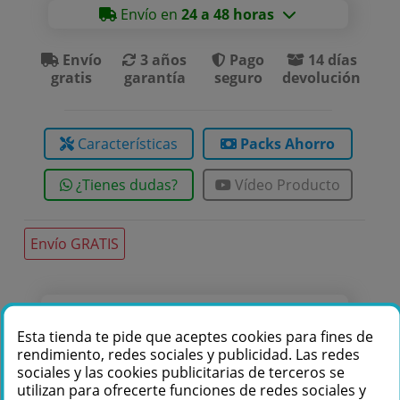
Envío en
24 a 48 horas
Envío
3 años
Pago
14 días
gratis
garantía
seguro
devolución
Características
Packs Ahorro
¿Tienes dudas?
Vídeo Producto
Envío GRATIS
Te podemos ayudar
Esta tienda te pide que aceptes cookies para fines de
+34 976 36 61 60
rendimiento, redes sociales y publicidad. Las redes
sociales y las cookies publicitarias de terceros se
utilizan para ofrecerte funciones de redes sociales y