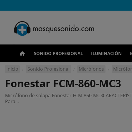
SONIDO PROFESIONAL
ILUMINACIÓN
Inicio
Sonido Profesional
Micrófonos
Micrófo
Fonestar FCM-860-MC3
Micrófono de solapa Fonestar FCM-860-MC3CARACTERÍSTICAS
Para...