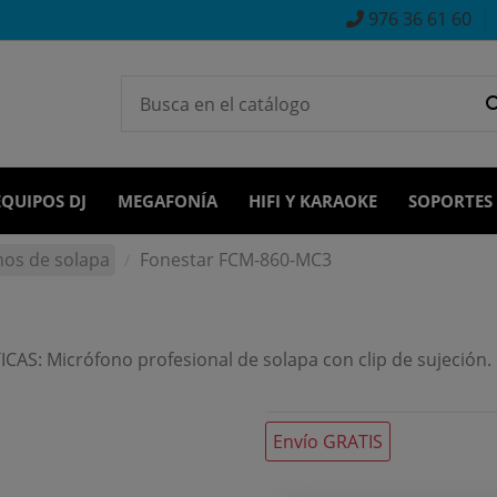
976 36 61 60
EQUIPOS DJ
MEGAFONÍA
HIFI Y KARAOKE
SOPORTES
nos de solapa
Fonestar FCM-860-MC3
: Micrófono profesional de solapa con clip de sujeción. Cá
Envío GRATIS