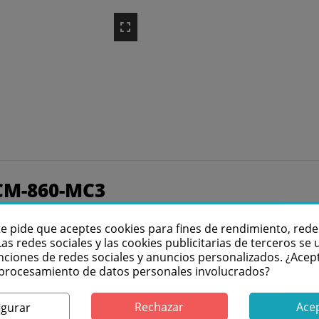
FCM-860-MC3
clip de sujeción. Cápsula miniatura de alta calidad y baja
te pide que aceptes cookies para fines de rendimiento, rede
Las redes sociales y las cookies publicitarias de terceros se u
nciones de redes sociales y anuncios personalizados. ¿Acep
l procesamiento de datos personales involucrados?
Rechazar
Ace
igurar