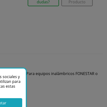
dudas?
Producto
 realimentación. Para equipos inalámbricos FONESTAR o
s sociales y
tilizan para
tas estas
ptar