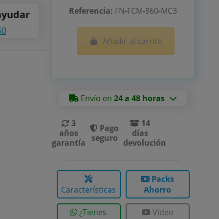
Referencia:
FN-FCM-860-MC3
ayudar
60
Añadir al carrito
Envío en
24 a 48 horas
3
14
Pago
años
días
seguro
garantía
devolución
Packs
Características
Ahorro
¿Tienes
Vídeo