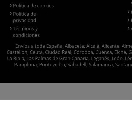
Política de cookies
Política de
privacidad
Términos y
condiciones
Envíos a toda España: Albacete, Alcalá, Alicante, Alm
Castellón, Ceuta, Ciudad Real, Córdoba, Cuenca, Elche, G
La Rioja, Las Palmas de Gran Canaria, Leganés, León, Lér
Pamplona, Pontevedra, Sabadell, Salamanca, Santander, 