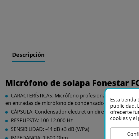
Descripción
Micrófono de solapa Fonestar 
CARACTERÍSTICAS: Micrófono profesional de solapa con 
Esta tienda 
en entradas de micrófono de condensador electret.
publicidad. 
CÁPSULA: Condensador electret unidireccional
ofrecerte fu
cookies y e
RESPUESTA: 100-12.000 Hz
SENSIBILIDAD: -44 dB ±3 dB (V/Pa)
Conf
IMPEDANCIA: 1.600 Ohm.