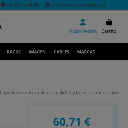
De 9:00 a 14:00
info@masquesonido.com
Iniciar sesión
Carrito
RACKS
IMAGEN
CABLES
MARCAS
psula miniatura de alta calidad y baja realimentación.
60,71 €