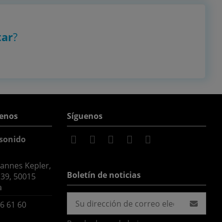
tar
?
enos
Síguenos
sonido
hannes Kepler,
Boletín de noticias
 39, 50015
a
6 61 60