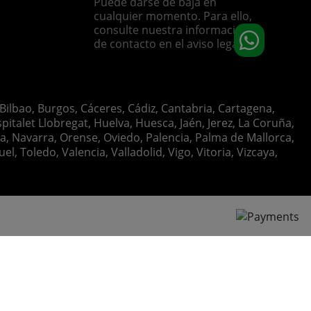
Puede darse de baja en
cualquier momento. Para ello,
consulte nuestra información
de contacto en el aviso legal.
 Bilbao, Burgos, Cáceres, Cádiz, Cantabria, Cartagena,
italet Llobregat, Huelva, Huesca, Jaén, Jerez, La Coruña,
ia, Navarra, Orense, Oviedo, Palencia, Palma de Mallorca,
, Toledo, Valencia, Valladolid, Vigo, Vitoria, Vizcaya,