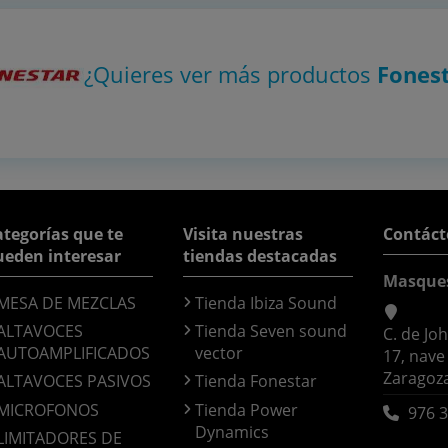
¿Quieres ver más productos
Fones
tegorías que te
Visita nuestras
Contáct
ueden interesar
tiendas destacadas
Masque
MESA DE MEZCLAS
Tienda Ibiza Sound
ALTAVOCES
Tienda Seven sound
C. de Jo
AUTOAMPLIFICADOS
vector
17, nave
Zaragoz
ALTAVOCES PASIVOS
Tienda Fonestar
MICROFONOS
Tienda Power
976 3
Dynamics
LIMITADORES DE