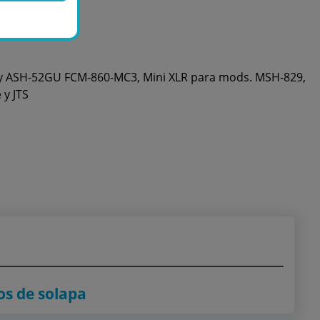
y ASH-52GU FCM-860-MC3, Mini XLR para mods. MSH-829,
y JTS
s de solapa