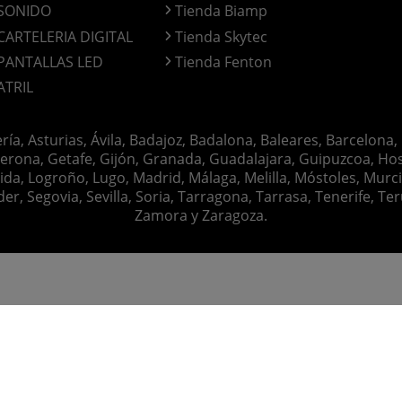
SONIDO
Tienda Biamp
CARTELERIA DIGITAL
Tienda Skytec
PANTALLAS LED
Tienda Fenton
ATRIL
ería, Asturias, Ávila, Badajoz, Badalona, Baleares, Barcelona,
erona, Getafe, Gijón, Granada, Guadalajara, Guipuzcoa, Hosp
ida, Logroño, Lugo, Madrid, Málaga, Melilla, Móstoles, Murc
Segovia, Sevilla, Soria, Tarragona, Tarrasa, Tenerife, Teruel
Zamora y Zaragoza.