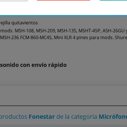
jilla quitavientos
 mods. MSH-108, MSH-209, MSH-135, MSHT-45P, ASH-26GU 
 MSH-236 FCM-860-MC4S, Mini XLR 4 pines para mods. Shure 
onido con envío rápido
 productos
Fonestar
de la categoría
Micrófono