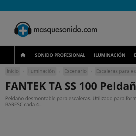
SONIDO PROFESIONAL
ILUMINACIÓN
Inicio
Iluminación
Escenario
Escaleras para e
FANTEK TA SS 100 Pelda
Peldaño desmontable para escaleras. Utilizado para form
BARESC cada 4...