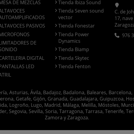
MESA DE MEZCLAS
Tienda Ibiza Sound
ALTAVOCES
Tienda Seven sound
C. de Jo
AUTOAMPLIFICADOS
vector
17, nave
Zaragoz
ALTAVOCES PASIVOS
Tienda Fonestar
MICROFONOS
Tienda Power
976 3
Dynamics
LIMITADORES DE
SONIDO
Tienda Biamp
CARTELERIA DIGITAL
Tienda Skytec
PANTALLAS LED
Tienda Fenton
ATRIL
ería, Asturias, Ávila, Badajoz, Badalona, Baleares, Barcelona,
erona, Getafe, Gijón, Granada, Guadalajara, Guipuzcoa, Hosp
ida, Logroño, Lugo, Madrid, Málaga, Melilla, Móstoles, Murc
Segovia, Sevilla, Soria, Tarragona, Tarrasa, Tenerife, Teruel
Zamora y Zaragoza.