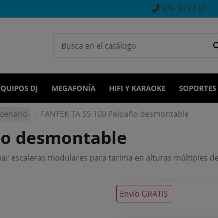
976 36 61 60
EQUIPOS DJ
MEGAFONÍA
HIFI Y KARAOKE
SOPORTES
scenario
FANTEK TA SS 100 Peldaño desmontable
ño desmontable
ar escaleras modulares para tarima en alturas múltiples de 
Envío GRATIS