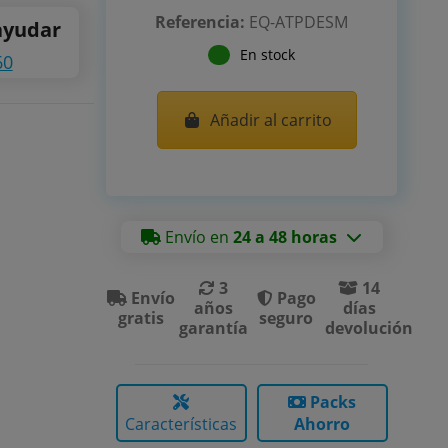
Referencia:
EQ-ATPDESM
ayudar
En stock
60
Añadir al carrito
Envío en
24 a 48 horas
3
14
Envío
Pago
años
días
gratis
seguro
garantía
devolución
Packs
Características
Ahorro