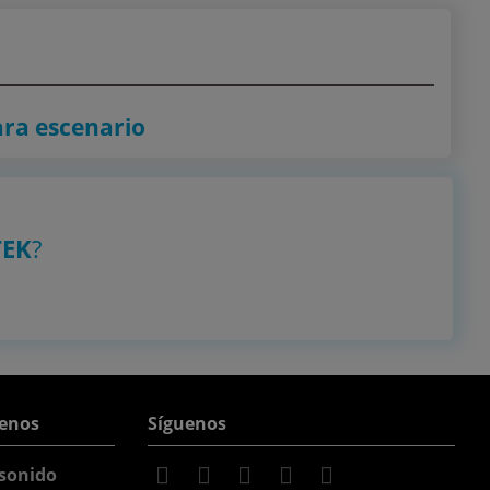
ara escenario
TEK
?
enos
Síguenos
sonido