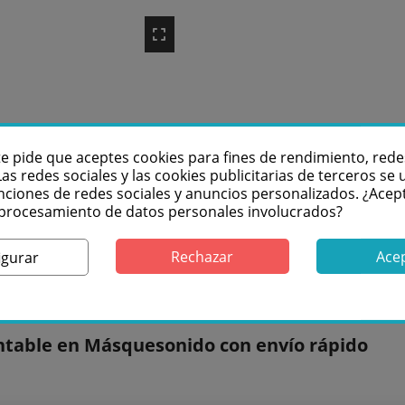
te pide que aceptes cookies para fines de rendimiento, rede
Las redes sociales y las cookies publicitarias de terceros se u
nciones de redes sociales y anuncios personalizados. ¿Acep
l procesamiento de datos personales involucrados?
ar escaleras modulares para tarima en alturas múltiples de 
Rechazar
Ace
igurar
rimado se realiza mediante el accesorio AT-CEDES o AT-CEPE
table en Másquesonido con envío rápido